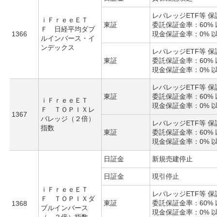
レバレッジETF等 
ｉＦｒｅｅＥＴ
東証
委託保証金率：60% 
Ｆ 日経平均ダブ
1366
現金保証金率：0% 
ルインバース・イ
ンデックス
レバレッジETF等 
東証
委託保証金率：60% 
現金保証金率：0% 
レバレッジETF等 
東証
委託保証金率：60% 
ｉＦｒｅｅＥＴ
現金保証金率：0% 
Ｆ ＴＯＰＩＸレ
1367
バレッジ（２倍）
レバレッジETF等 
指数
東証
委託保証金率：60% 
現金保証金率：0% 
日証金
新規売建停止
日証金
現引停止
ｉＦｒｅｅＥＴ
レバレッジETF等 
Ｆ ＴＯＰＩＸダ
東証
委託保証金率：60% 
1368
ブルインバース
現金保証金率：0% 