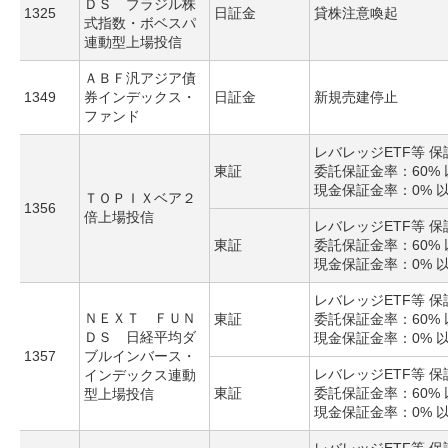
ＤＳ ブラジル株
1325
日証金
貸株注意喚起
式指数・ボベスパ
連動型上場投信
ＡＢＦ汎アジア債
1349
券インデックス・
日証金
新規売建停止
ファンド
レバレッジETF等 
東証
委託保証金率：60% 
現金保証金率：0% 
ＴＯＰＩＸベア２
1356
倍上場投信
レバレッジETF等 
東証
委託保証金率：60% 
現金保証金率：0% 
レバレッジETF等 
ＮＥＸＴ ＦＵＮ
東証
委託保証金率：60% 
ＤＳ 日経平均ダ
現金保証金率：0% 
1357
ブルインバース・
レバレッジETF等 
インデックス連動
東証
委託保証金率：60% 
型上場投信
現金保証金率：0% 