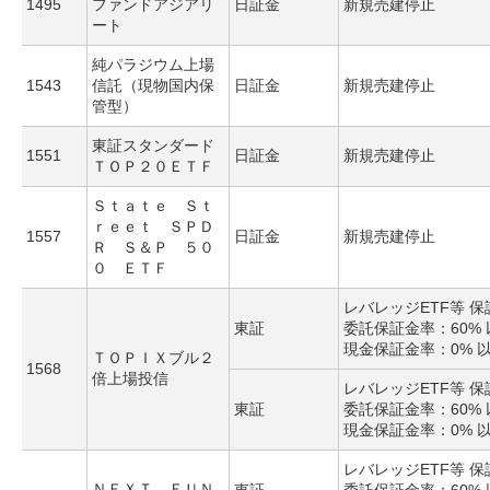
1495
ファンドアジアリ
日証金
新規売建停止
ート
純パラジウム上場
1543
信託（現物国内保
日証金
新規売建停止
管型）
東証スタンダード
1551
日証金
新規売建停止
ＴＯＰ２０ＥＴＦ
Ｓｔａｔｅ Ｓｔ
ｒｅｅｔ ＳＰＤ
1557
日証金
新規売建停止
Ｒ Ｓ＆Ｐ ５０
０ ＥＴＦ
レバレッジETF等 
東証
委託保証金率：60% 
現金保証金率：0% 
ＴＯＰＩＸブル２
1568
倍上場投信
レバレッジETF等 
東証
委託保証金率：60% 
現金保証金率：0% 
レバレッジETF等 
ＮＥＸＴ ＦＵＮ