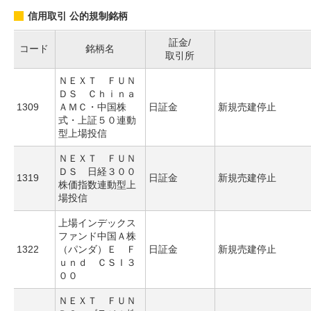
信用取引 公的規制銘柄
証金/
コード
銘柄名
取引所
ＮＥＸＴ ＦＵＮ
ＤＳ Ｃｈｉｎａ
1309
ＡＭＣ・中国株
日証金
新規売建停止
式・上証５０連動
型上場投信
ＮＥＸＴ ＦＵＮ
ＤＳ 日経３００
1319
日証金
新規売建停止
株価指数連動型上
場投信
上場インデックス
ファンド中国Ａ株
1322
（パンダ）Ｅ Ｆ
日証金
新規売建停止
ｕｎｄ ＣＳＩ３
００
ＮＥＸＴ ＦＵＮ