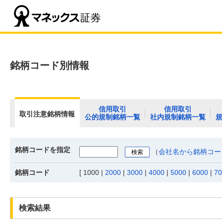
銘柄コード別情報
信用取引
信用取引
取引注意銘柄情報
公的規制銘柄一覧
社内規制銘柄一覧
銘柄コードを指定
（
会社名から銘柄コー
銘柄コード
[
1000
|
2000
|
3000
|
4000
|
5000
|
6000
|
70
検索結果