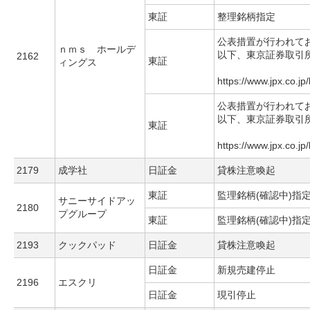
東証
整理銘柄指定
公表措置が行われて
ｎｍｓ ホールデ
以下、東京証券取引
2162
東証
ィングス
https://www.jpx.co.jp
公表措置が行われて
以下、東京証券取引
東証
https://www.jpx.co.jp
2179
成学社
日証金
貸株注意喚起
東証
監理銘柄(確認中)指
サニーサイドアッ
2180
プグループ
東証
監理銘柄(確認中)指
2193
クックパッド
日証金
貸株注意喚起
日証金
新規売建停止
2196
エスクリ
日証金
現引停止