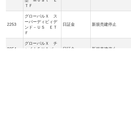
型 Ｍｏａｔ Ｅ
ＴＦ
グローバルＸ ス
ーパーディビィデ
2253
日証金
新規売建停止
ンド－ＵＳ ＥＴ
Ｆ
グローバルＸ チ
2254
ャイナＥＶ＆バッ
日証金
新規売建停止
テリー ＥＴＦ
ｉシェアーズ 米
2256
国総合債券 ＥＴ
日証金
新規売建停止
Ｆ
ｉシェアーズ 米
2257
ドル建て投資適格
日証金
新規売建停止
社債 ＥＴＦ
ｉシェアーズ 米
2258
ドル建てハイイー
日証金
新規売建停止
ルド社債 ＥＴＦ
ソフトフロントホ