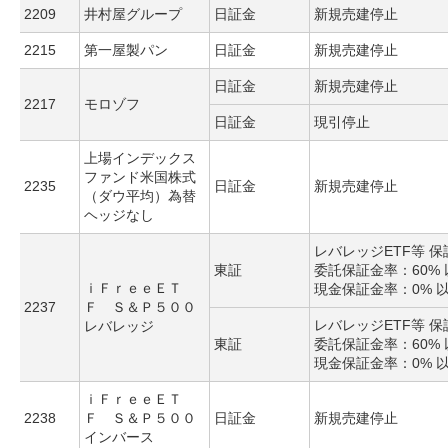
2209
井村屋グループ
日証金
新規売建停止
2215
第一屋製パン
日証金
新規売建停止
日証金
新規売建停止
2217
モロゾフ
日証金
現引停止
上場インデックス
ファンド米国株式
2235
日証金
新規売建停止
（ダウ平均）為替
ヘッジなし
レバレッジETF等 
東証
委託保証金率：60% 
ｉＦｒｅｅＥＴ
現金保証金率：0% 
2237
Ｆ Ｓ＆Ｐ５００
レバレッジETF等 
レバレッジ
東証
委託保証金率：60% 
現金保証金率：0% 
ｉＦｒｅｅＥＴ
2238
Ｆ Ｓ＆Ｐ５００
日証金
新規売建停止
インバース