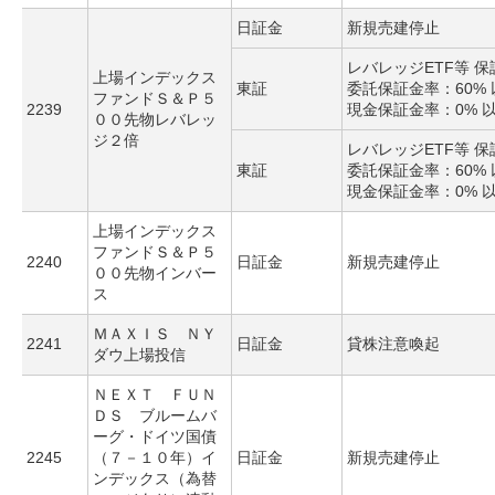
日証金
新規売建停止
レバレッジETF等 
上場インデックス
東証
委託保証金率：60% 
ファンドＳ＆Ｐ５
2239
現金保証金率：0% 
００先物レバレッ
ジ２倍
レバレッジETF等 
東証
委託保証金率：60% 
現金保証金率：0% 
上場インデックス
ファンドＳ＆Ｐ５
2240
日証金
新規売建停止
００先物インバー
ス
ＭＡＸＩＳ ＮＹ
2241
日証金
貸株注意喚起
ダウ上場投信
ＮＥＸＴ ＦＵＮ
ＤＳ ブルームバ
ーグ・ドイツ国債
2245
（７－１０年）イ
日証金
新規売建停止
ンデックス（為替