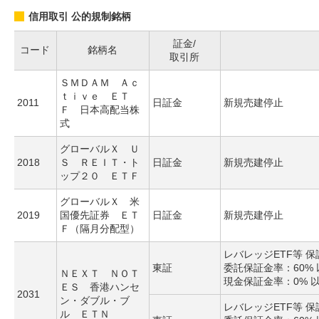
信用取引 公的規制銘柄
証金/
コード
銘柄名
取引所
ＳＭＤＡＭ Ａｃ
ｔｉｖｅ ＥＴ
2011
日証金
新規売建停止
Ｆ 日本高配当株
式
グローバルＸ Ｕ
2018
Ｓ ＲＥＩＴ・ト
日証金
新規売建停止
ップ２０ ＥＴＦ
グローバルＸ 米
2019
国優先証券 ＥＴ
日証金
新規売建停止
Ｆ（隔月分配型）
レバレッジETF等 
東証
委託保証金率：60% 
ＮＥＸＴ ＮＯＴ
現金保証金率：0% 
ＥＳ 香港ハンセ
2031
ン・ダブル・ブ
レバレッジETF等 
ル ＥＴＮ