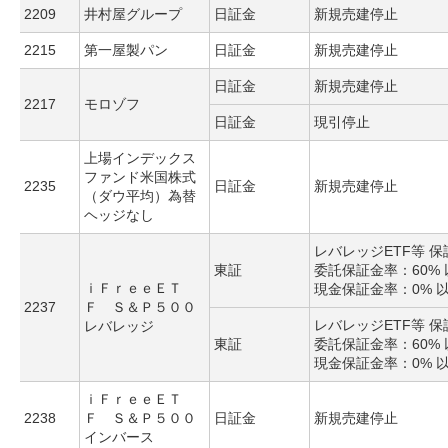
2209
井村屋グループ
日証金
新規売建停止
2215
第一屋製パン
日証金
新規売建停止
日証金
新規売建停止
2217
モロゾフ
日証金
現引停止
上場インデックス
ファンド米国株式
2235
日証金
新規売建停止
（ダウ平均）為替
ヘッジなし
レバレッジETF等 
東証
委託保証金率：60% 
ｉＦｒｅｅＥＴ
現金保証金率：0% 
2237
Ｆ Ｓ＆Ｐ５００
レバレッジETF等 
レバレッジ
東証
委託保証金率：60% 
現金保証金率：0% 
ｉＦｒｅｅＥＴ
2238
Ｆ Ｓ＆Ｐ５００
日証金
新規売建停止
インバース