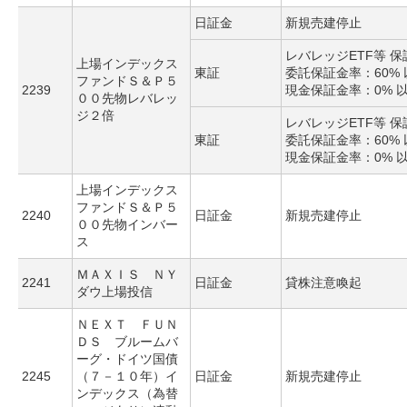
日証金
新規売建停止
レバレッジETF等 
上場インデックス
東証
委託保証金率：60% 
ファンドＳ＆Ｐ５
2239
現金保証金率：0% 
００先物レバレッ
ジ２倍
レバレッジETF等 
東証
委託保証金率：60% 
現金保証金率：0% 
上場インデックス
ファンドＳ＆Ｐ５
2240
日証金
新規売建停止
００先物インバー
ス
ＭＡＸＩＳ ＮＹ
2241
日証金
貸株注意喚起
ダウ上場投信
ＮＥＸＴ ＦＵＮ
ＤＳ ブルームバ
ーグ・ドイツ国債
2245
（７－１０年）イ
日証金
新規売建停止
ンデックス（為替