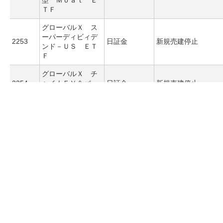
型 Ｍｏａｔ Ｅ
ＴＦ
グローバルＸ ス
ーパーディビィデ
2253
日証金
新規売建停止
ンド－ＵＳ ＥＴ
Ｆ
グローバルＸ チ
2254
ャイナＥＶ＆バッ
日証金
新規売建停止
テリー ＥＴＦ
ｉシェアーズ 米
2256
国総合債券 ＥＴ
日証金
新規売建停止
Ｆ
ｉシェアーズ 米
2257
ドル建て投資適格
日証金
新規売建停止
社債 ＥＴＦ
ｉシェアーズ 米
2258
ドル建てハイイー
日証金
新規売建停止
ルド社債 ＥＴＦ
ソフトフロントホ