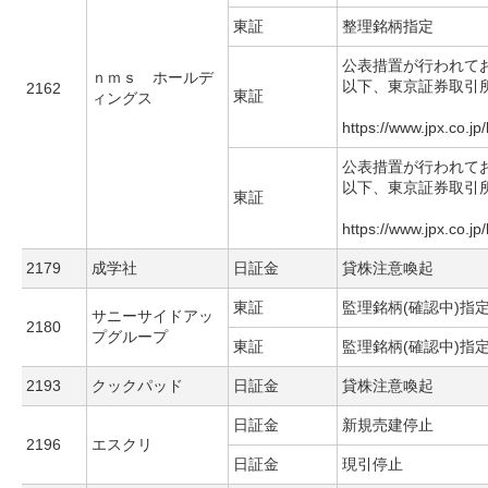
東証
整理銘柄指定
公表措置が行われて
ｎｍｓ ホールデ
以下、東京証券取引
2162
東証
ィングス
https://www.jpx.co.jp
公表措置が行われて
以下、東京証券取引
東証
https://www.jpx.co.jp
2179
成学社
日証金
貸株注意喚起
東証
監理銘柄(確認中)指
サニーサイドアッ
2180
プグループ
東証
監理銘柄(確認中)指
2193
クックパッド
日証金
貸株注意喚起
日証金
新規売建停止
2196
エスクリ
日証金
現引停止