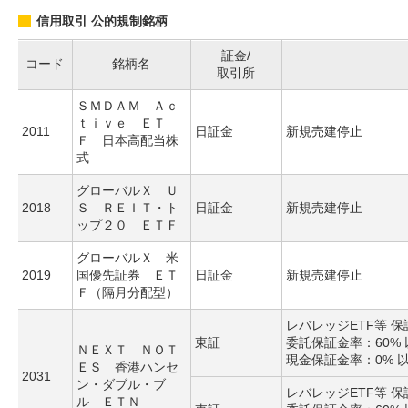
信用取引 公的規制銘柄
証金/
コード
銘柄名
取引所
ＳＭＤＡＭ Ａｃ
ｔｉｖｅ ＥＴ
2011
日証金
新規売建停止
Ｆ 日本高配当株
式
グローバルＸ Ｕ
2018
Ｓ ＲＥＩＴ・ト
日証金
新規売建停止
ップ２０ ＥＴＦ
グローバルＸ 米
2019
国優先証券 ＥＴ
日証金
新規売建停止
Ｆ（隔月分配型）
レバレッジETF等 
東証
委託保証金率：60% 
ＮＥＸＴ ＮＯＴ
現金保証金率：0% 
ＥＳ 香港ハンセ
2031
ン・ダブル・ブ
レバレッジETF等 
ル ＥＴＮ