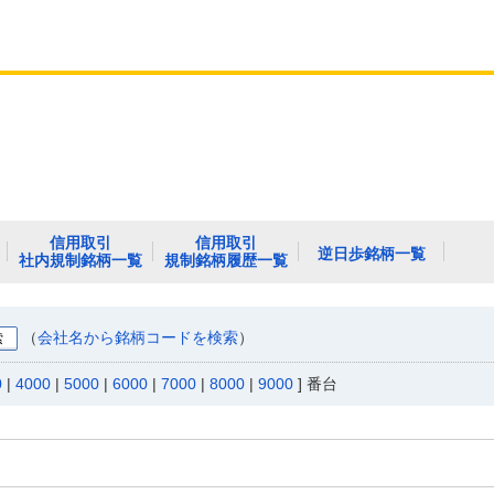
信用取引
信用取引
逆日歩銘柄一覧
社内規制銘柄一覧
規制銘柄履歴一覧
（
会社名から銘柄コードを検索
）
0
|
4000
|
5000
|
6000
|
7000
|
8000
|
9000
] 番台