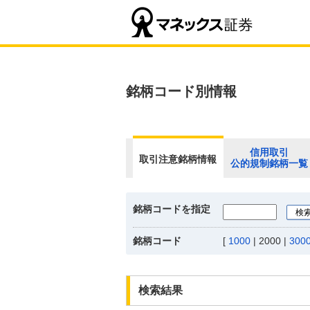
銘柄コード別情報
信用取引
取引注意銘柄情報
公的規制銘柄一覧
銘柄コードを指定
銘柄コード
[
1000
|
2000
|
300
検索結果