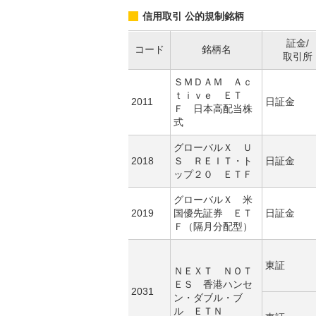
信用取引 公的規制銘柄
証金/
コード
銘柄名
取引所
ＳＭＤＡＭ Ａｃ
ｔｉｖｅ ＥＴ
2011
日証金
Ｆ 日本高配当株
式
グローバルＸ Ｕ
2018
Ｓ ＲＥＩＴ・ト
日証金
ップ２０ ＥＴＦ
グローバルＸ 米
2019
国優先証券 ＥＴ
日証金
Ｆ（隔月分配型）
東証
ＮＥＸＴ ＮＯＴ
ＥＳ 香港ハンセ
2031
ン・ダブル・ブ
ル ＥＴＮ