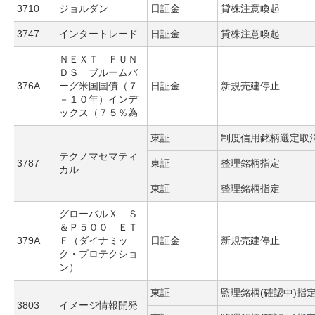
3710
ジョルダン
日証金
貸株注意喚起
3747
インタートレード
日証金
貸株注意喚起
ＮＥＸＴ ＦＵＮ
ＤＳ ブルームバ
376A
ーグ米国国債（７
日証金
新規売建停止
－１０年）インデ
ックス（７５％為
東証
制度信用銘柄選定取
テクノマセマティ
3787
東証
整理銘柄指定
カル
東証
整理銘柄指定
グローバルＸ Ｓ
＆Ｐ５００ ＥＴ
379A
Ｆ（ダイナミッ
日証金
新規売建停止
ク・プロテクショ
ン）
東証
監理銘柄(確認中)指
3803
イメージ情報開発