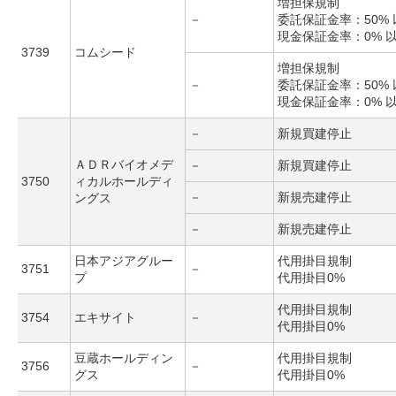
増担保規制
－
委託保証金率：50% 
現金保証金率：0% 
3739
コムシード
増担保規制
－
委託保証金率：50% 
現金保証金率：0% 
－
新規買建停止
ＡＤＲバイオメデ
－
新規買建停止
3750
ィカルホールディ
－
新規売建停止
ングス
－
新規売建停止
日本アジアグルー
代用掛目規制
3751
－
プ
代用掛目0%
代用掛目規制
3754
エキサイト
－
代用掛目0%
豆蔵ホールディン
代用掛目規制
3756
－
グス
代用掛目0%