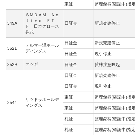
東証
監理銘柄(確認中)指
ＳＭＤＡＭ Ａｃ
ｔｉｖｅ ＥＴ
349A
日証金
新規売建停止
Ｆ 日本グロース
株式
日証金
新規売建停止
テルマー湯ホール
3521
ディングス
日証金
現引停止
3529
アツギ
日証金
貸株注意喚起
日証金
新規売建停止
日証金
現引停止
東証
監理銘柄(確認中)指
サツドラホールデ
3544
ィングス
東証
監理銘柄(確認中)指
札証
監理銘柄(確認中)指
札証
監理銘柄(確認中)指