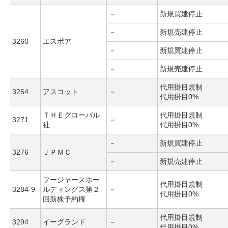
－
新規買建停止
－
新規売建停止
3260
エスポア
－
新規買建停止
－
新規売建停止
代用掛目規制
3264
アスコット
－
代用掛目0%
ＴＨＥグローバル
代用掛目規制
3271
－
社
代用掛目0%
－
新規買建停止
3276
ＪＰＭＣ
－
新規売建停止
フージャースホー
代用掛目規制
3284-9
ルディングス第２
－
代用掛目0%
回新株予約権
代用掛目規制
3294
イーグランド
－
代用掛目0%