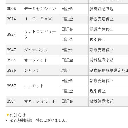
3905
データセクション
日証金
貸株注意喚起
3914
ＪＩＧ－ＳＡＷ
日証金
新規売建停止
日証金
新規売建停止
ランドコンピュー
3924
タ
日証金
現引停止
3947
ダイナパック
日証金
新規売建停止
3964
オークネット
日証金
貸株注意喚起
3976
シャノン
東証
制度信用銘柄選定取
日証金
新規売建停止
3987
エコモット
日証金
現引停止
3994
マネーフォワード
日証金
貸株注意喚起
▼
お知らせ
公的規制銘柄、特にございません。