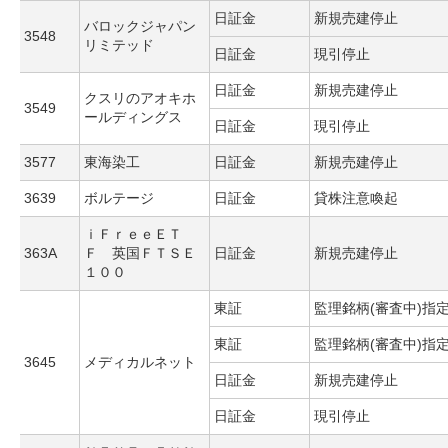
日証金
新規売建停止
バロックジャパン
3548
リミテッド
日証金
現引停止
日証金
新規売建停止
クスリのアオキホ
3549
ールディングス
日証金
現引停止
3577
東海染工
日証金
新規売建停止
3639
ボルテージ
日証金
貸株注意喚起
ｉＦｒｅｅＥＴ
363A
Ｆ 英国ＦＴＳＥ
日証金
新規売建停止
１００
東証
監理銘柄(審査中)指
東証
監理銘柄(審査中)指
3645
メディカルネット
日証金
新規売建停止
日証金
現引停止