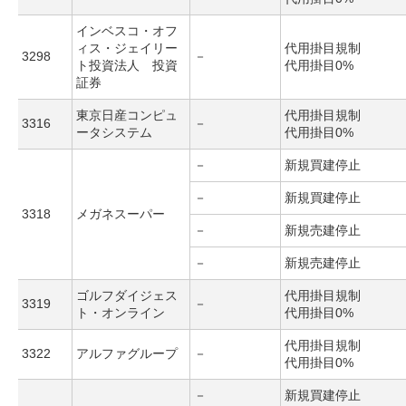
インベスコ・オフ
ィス・ジェイリー
代用掛目規制
3298
－
ト投資法人 投資
代用掛目0%
証券
東京日産コンピュ
代用掛目規制
3316
－
ータシステム
代用掛目0%
－
新規買建停止
－
新規買建停止
3318
メガネスーパー
－
新規売建停止
－
新規売建停止
ゴルフダイジェス
代用掛目規制
3319
－
ト・オンライン
代用掛目0%
代用掛目規制
3322
アルファグループ
－
代用掛目0%
－
新規買建停止