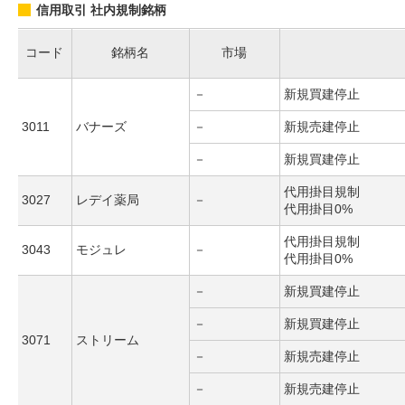
信用取引 社内規制銘柄
コード
銘柄名
市場
－
新規買建停止
3011
バナーズ
－
新規売建停止
－
新規買建停止
代用掛目規制
3027
レデイ薬局
－
代用掛目0%
代用掛目規制
3043
モジュレ
－
代用掛目0%
－
新規買建停止
－
新規買建停止
3071
ストリーム
－
新規売建停止
－
新規売建停止