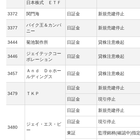
日本株式 ＥＴＦ
3372
関門海
日証金
新規売建停止
バイク王＆カンパ
3377
日証金
新規売建停止
ニー
3444
菊池製作所
日証金
貸株注意喚起
ジェイテックコー
3446
日証金
貸株注意喚起
ポレーション
Ａｎｄ Ｄｏホー
3457
日証金
貸株注意喚起
ルディングス
日証金
新規売建停止
3479
ＴＫＰ
日証金
現引停止
日証金
新規売建停止
日証金
現引停止
ジェイ・エス・ビ
3480
ー
東証
監理銘柄(確認中)指