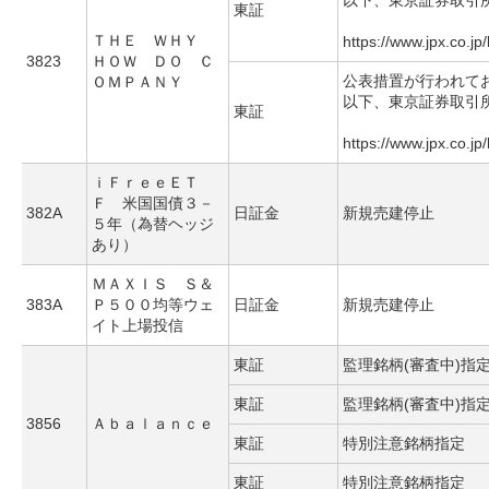
以下、東京証券取引
東証
ＴＨＥ ＷＨＹ
https://www.jpx.co.jp
3823
ＨＯＷ ＤＯ Ｃ
公表措置が行われて
ＯＭＰＡＮＹ
以下、東京証券取引
東証
https://www.jpx.co.jp
ｉＦｒｅｅＥＴ
Ｆ 米国国債３－
382A
日証金
新規売建停止
５年（為替ヘッジ
あり）
ＭＡＸＩＳ Ｓ＆
383A
Ｐ５００均等ウェ
日証金
新規売建停止
イト上場投信
東証
監理銘柄(審査中)指
東証
監理銘柄(審査中)指
3856
Ａｂａｌａｎｃｅ
東証
特別注意銘柄指定
東証
特別注意銘柄指定