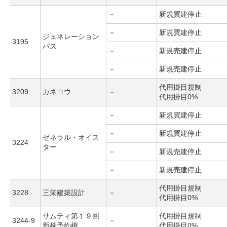
－
新規買建停止
－
新規買建停止
ジェネレーション
3195
パス
－
新規売建停止
－
新規売建停止
代用掛目規制
3209
カネヨウ
－
代用掛目0%
－
新規買建停止
－
新規買建停止
ゼネラル・オイス
3224
ター
－
新規売建停止
－
新規売建停止
代用掛目規制
3228
三栄建築設計
－
代用掛目0%
サムティ第１９回
代用掛目規制
3244-9
－
新株予約権
代用掛目0%