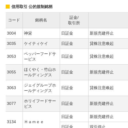
信用取引 公的規制銘柄
証金/
コード
銘柄名
取引所
3004
神栄
日証金
新規売建停止
3035
ケイティケイ
日証金
貸株注意喚起
ペッパーフードサ
3053
日証金
貸株注意喚起
ービス
ほくやく・竹山ホ
3055
日証金
新規売建停止
ールディングス
ジェイグループホ
3063
日証金
貸株注意喚起
ールディングス
ホリイフードサー
3077
日証金
新規売建停止
ビス
日証金
新規売建停止
3134
Ｈａｍｅｅ
日証金
現引停止