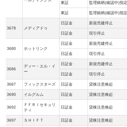
ールディングス
東証
監理銘柄(確認中)指
東証
監理銘柄(確認中)指
日証金
新規売建停止
3678
メディアドゥ
日証金
現引停止
日証金
新規売建停止
3680
ホットリンク
日証金
現引停止
日証金
新規売建停止
ディー・エル・イ
3686
ー
日証金
現引停止
3687
フィックスターズ
日証金
貸株注意喚起
3690
イルグルム
日証金
貸株注意喚起
ＦＦＲＩセキュリ
3692
日証金
貸株注意喚起
ティ
3697
ＳＨＩＦＴ
日証金
貸株注意喚起