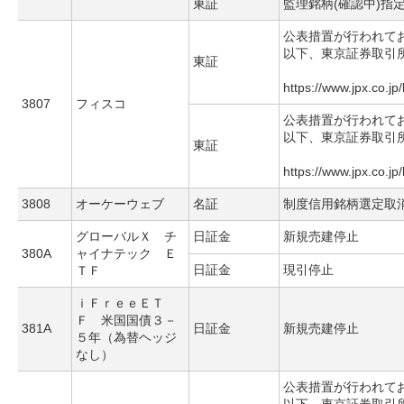
東証
監理銘柄(確認中)指
公表措置が行われて
以下、東京証券取引
東証
https://www.jpx.co.jp
3807
フィスコ
公表措置が行われて
以下、東京証券取引
東証
https://www.jpx.co.jp
3808
オーケーウェブ
名証
制度信用銘柄選定取
グローバルＸ チ
日証金
新規売建停止
380A
ャイナテック Ｅ
日証金
現引停止
ＴＦ
ｉＦｒｅｅＥＴ
Ｆ 米国国債３－
381A
日証金
新規売建停止
５年（為替ヘッジ
なし）
公表措置が行われて