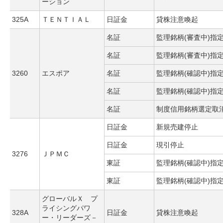
ーション
325A
ＴＥＮＴＩＡＬ
日証金
貸株注意喚起
名証
監理銘柄(審査中)指
名証
監理銘柄(審査中)指
3260
エスポア
名証
監理銘柄(確認中)指
名証
監理銘柄(確認中)指
名証
制度信用銘柄選定取
日証金
新規売建停止
日証金
現引停止
3276
ＪＰＭＣ
東証
監理銘柄(確認中)指
東証
監理銘柄(確認中)指
グローバルＸ プ
ライシングパワ
328A
日証金
貸株注意喚起
ー・リーダーズ－