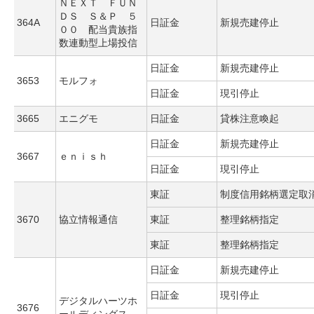
ＮＥＸＴ ＦＵＮ
ＤＳ Ｓ＆Ｐ ５
364A
日証金
新規売建停止
００ 配当貴族指
数連動型上場投信
日証金
新規売建停止
3653
モルフォ
日証金
現引停止
3665
エニグモ
日証金
貸株注意喚起
日証金
新規売建停止
3667
ｅｎｉｓｈ
日証金
現引停止
東証
制度信用銘柄選定取
3670
協立情報通信
東証
整理銘柄指定
東証
整理銘柄指定
日証金
新規売建停止
日証金
現引停止
デジタルハーツホ
3676