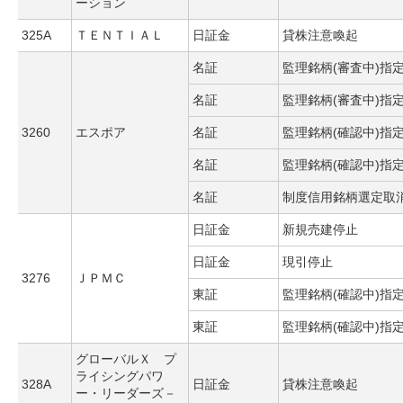
ーション
325A
ＴＥＮＴＩＡＬ
日証金
貸株注意喚起
名証
監理銘柄(審査中)指
名証
監理銘柄(審査中)指
3260
エスポア
名証
監理銘柄(確認中)指
名証
監理銘柄(確認中)指
名証
制度信用銘柄選定取
日証金
新規売建停止
日証金
現引停止
3276
ＪＰＭＣ
東証
監理銘柄(確認中)指
東証
監理銘柄(確認中)指
グローバルＸ プ
ライシングパワ
328A
日証金
貸株注意喚起
ー・リーダーズ－