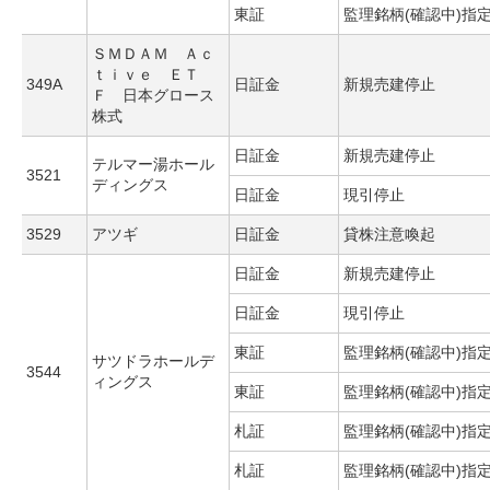
東証
監理銘柄(確認中)指
ＳＭＤＡＭ Ａｃ
ｔｉｖｅ ＥＴ
349A
日証金
新規売建停止
Ｆ 日本グロース
株式
日証金
新規売建停止
テルマー湯ホール
3521
ディングス
日証金
現引停止
3529
アツギ
日証金
貸株注意喚起
日証金
新規売建停止
日証金
現引停止
東証
監理銘柄(確認中)指
サツドラホールデ
3544
ィングス
東証
監理銘柄(確認中)指
札証
監理銘柄(確認中)指
札証
監理銘柄(確認中)指