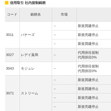
信用取引 社内規制銘柄
コード
銘柄名
市場
－
新規買建停止
3011
バナーズ
－
新規売建停止
－
新規買建停止
代用掛目規制
3027
レデイ薬局
－
代用掛目0%
代用掛目規制
3043
モジュレ
－
代用掛目0%
－
新規買建停止
－
新規買建停止
3071
ストリーム
－
新規売建停止
－
新規売建停止