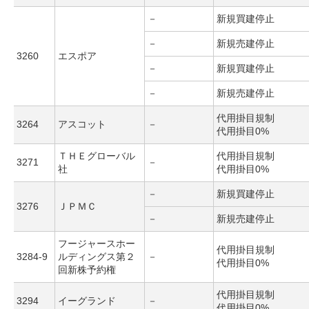
－
新規買建停止
－
新規売建停止
3260
エスポア
－
新規買建停止
－
新規売建停止
代用掛目規制
3264
アスコット
－
代用掛目0%
ＴＨＥグローバル
代用掛目規制
3271
－
社
代用掛目0%
－
新規買建停止
3276
ＪＰＭＣ
－
新規売建停止
フージャースホー
代用掛目規制
3284-9
ルディングス第２
－
代用掛目0%
回新株予約権
代用掛目規制
3294
イーグランド
－
代用掛目0%