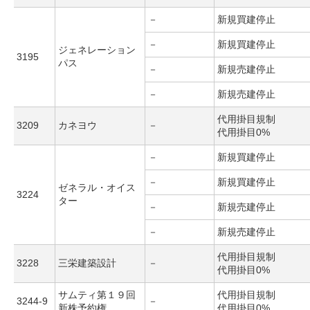
－
新規買建停止
－
新規買建停止
ジェネレーション
3195
パス
－
新規売建停止
－
新規売建停止
代用掛目規制
3209
カネヨウ
－
代用掛目0%
－
新規買建停止
－
新規買建停止
ゼネラル・オイス
3224
ター
－
新規売建停止
－
新規売建停止
代用掛目規制
3228
三栄建築設計
－
代用掛目0%
サムティ第１９回
代用掛目規制
3244-9
－
新株予約権
代用掛目0%