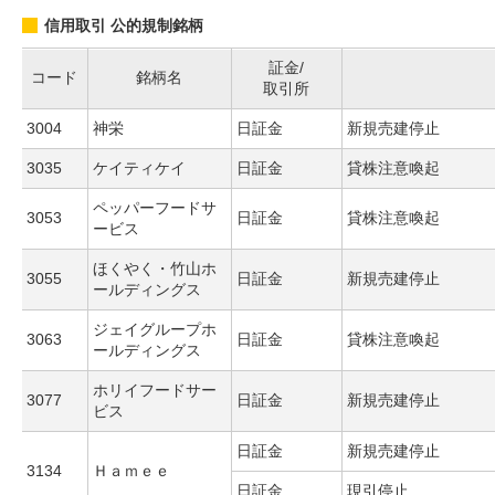
信用取引 公的規制銘柄
証金/
コード
銘柄名
取引所
3004
神栄
日証金
新規売建停止
3035
ケイティケイ
日証金
貸株注意喚起
ペッパーフードサ
3053
日証金
貸株注意喚起
ービス
ほくやく・竹山ホ
3055
日証金
新規売建停止
ールディングス
ジェイグループホ
3063
日証金
貸株注意喚起
ールディングス
ホリイフードサー
3077
日証金
新規売建停止
ビス
日証金
新規売建停止
3134
Ｈａｍｅｅ
日証金
現引停止