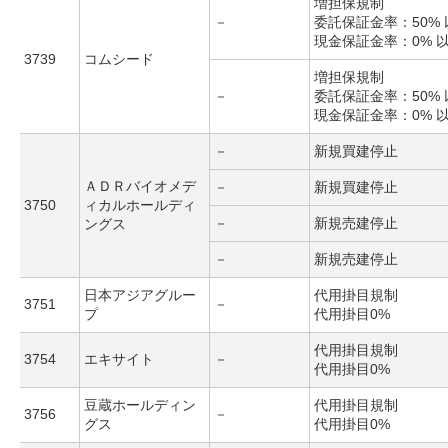
増担保規制
－
委託保証金率：50% 
現金保証金率：0% 
3739
コムシード
増担保規制
－
委託保証金率：50% 
現金保証金率：0% 
－
新規買建停止
ＡＤＲバイオメデ
－
新規買建停止
3750
ィカルホールディ
－
新規売建停止
ングス
－
新規売建停止
日本アジアグルー
代用掛目規制
3751
－
プ
代用掛目0%
代用掛目規制
3754
エキサイト
－
代用掛目0%
豆蔵ホールディン
代用掛目規制
3756
－
グス
代用掛目0%