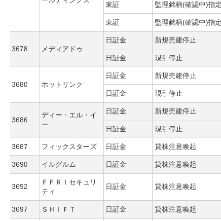
ールディングス
東証
監理銘柄(確認中)指
東証
監理銘柄(確認中)指
日証金
新規売建停止
3678
メディアドゥ
日証金
現引停止
日証金
新規売建停止
3680
ホットリンク
日証金
現引停止
日証金
新規売建停止
ディー・エル・イ
3686
ー
日証金
現引停止
3687
フィックスターズ
日証金
貸株注意喚起
3690
イルグルム
日証金
貸株注意喚起
ＦＦＲＩセキュリ
3692
日証金
貸株注意喚起
ティ
3697
ＳＨＩＦＴ
日証金
貸株注意喚起