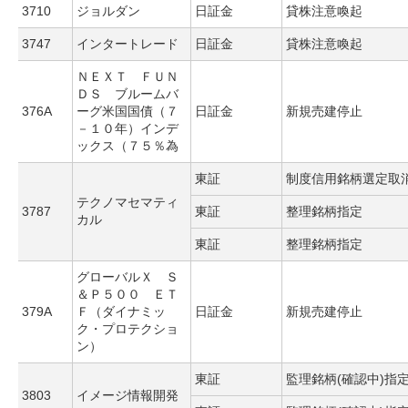
3710
ジョルダン
日証金
貸株注意喚起
3747
インタートレード
日証金
貸株注意喚起
ＮＥＸＴ ＦＵＮ
ＤＳ ブルームバ
376A
ーグ米国国債（７
日証金
新規売建停止
－１０年）インデ
ックス（７５％為
東証
制度信用銘柄選定取
テクノマセマティ
3787
東証
整理銘柄指定
カル
東証
整理銘柄指定
グローバルＸ Ｓ
＆Ｐ５００ ＥＴ
379A
Ｆ（ダイナミッ
日証金
新規売建停止
ク・プロテクショ
ン）
東証
監理銘柄(確認中)指
3803
イメージ情報開発