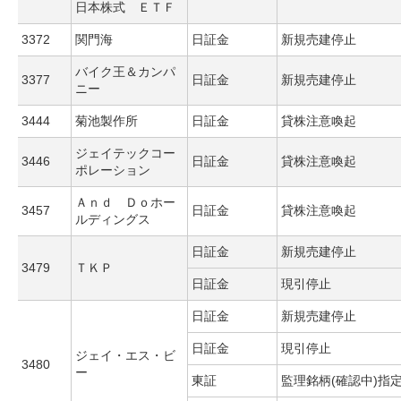
日本株式 ＥＴＦ
3372
関門海
日証金
新規売建停止
バイク王＆カンパ
3377
日証金
新規売建停止
ニー
3444
菊池製作所
日証金
貸株注意喚起
ジェイテックコー
3446
日証金
貸株注意喚起
ポレーション
Ａｎｄ Ｄｏホー
3457
日証金
貸株注意喚起
ルディングス
日証金
新規売建停止
3479
ＴＫＰ
日証金
現引停止
日証金
新規売建停止
日証金
現引停止
ジェイ・エス・ビ
3480
ー
東証
監理銘柄(確認中)指