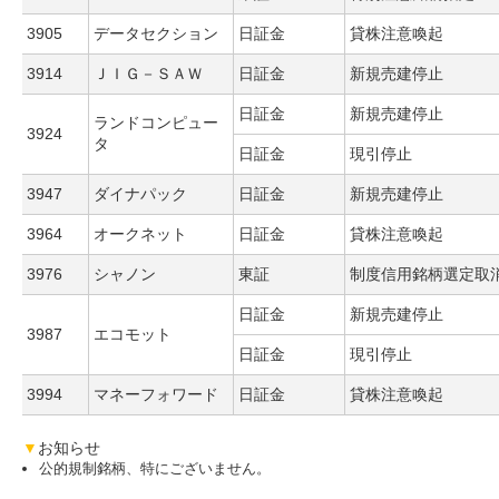
3905
データセクション
日証金
貸株注意喚起
3914
ＪＩＧ－ＳＡＷ
日証金
新規売建停止
日証金
新規売建停止
ランドコンピュー
3924
タ
日証金
現引停止
3947
ダイナパック
日証金
新規売建停止
3964
オークネット
日証金
貸株注意喚起
3976
シャノン
東証
制度信用銘柄選定取
日証金
新規売建停止
3987
エコモット
日証金
現引停止
3994
マネーフォワード
日証金
貸株注意喚起
▼
お知らせ
公的規制銘柄、特にございません。