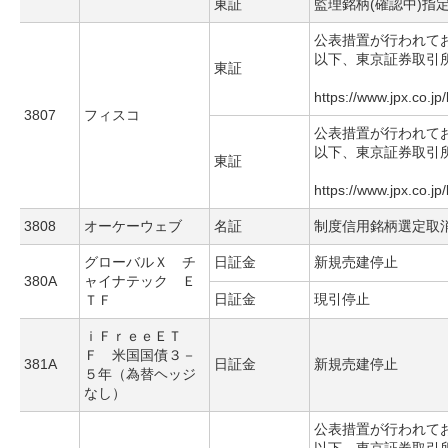
東証
監理銘柄(確認中)指
公表措置が行われて
以下、東京証券取引
東証
https://www.jpx.co.jp
3807
フィスコ
公表措置が行われて
以下、東京証券取引
東証
https://www.jpx.co.jp
3808
オーケーウェブ
名証
制度信用銘柄選定取
グローバルＸ チ
日証金
新規売建停止
380A
ャイナテック Ｅ
日証金
現引停止
ＴＦ
ｉＦｒｅｅＥＴ
Ｆ 米国国債３－
381A
日証金
新規売建停止
５年（為替ヘッジ
なし）
公表措置が行われて