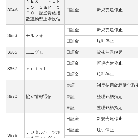
ＮＥＸＴ ＦＵＮ
ＤＳ Ｓ＆Ｐ ５
364A
日証金
新規売建停止
００ 配当貴族指
数連動型上場投信
日証金
新規売建停止
3653
モルフォ
日証金
現引停止
3665
エニグモ
日証金
貸株注意喚起
日証金
新規売建停止
3667
ｅｎｉｓｈ
日証金
現引停止
東証
制度信用銘柄選定取
3670
協立情報通信
東証
整理銘柄指定
東証
整理銘柄指定
日証金
新規売建停止
日証金
現引停止
デジタルハーツホ
3676