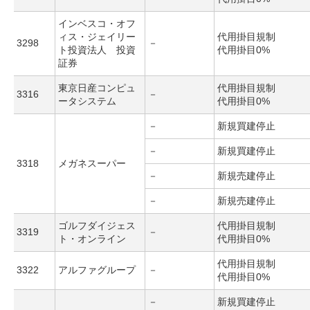
インベスコ・オフ
ィス・ジェイリー
代用掛目規制
3298
－
ト投資法人 投資
代用掛目0%
証券
東京日産コンピュ
代用掛目規制
3316
－
ータシステム
代用掛目0%
－
新規買建停止
－
新規買建停止
3318
メガネスーパー
－
新規売建停止
－
新規売建停止
ゴルフダイジェス
代用掛目規制
3319
－
ト・オンライン
代用掛目0%
代用掛目規制
3322
アルファグループ
－
代用掛目0%
－
新規買建停止