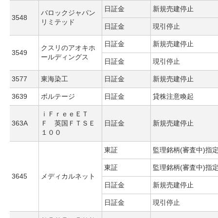
日証金
新規売建停止
バロックジャパン
3548
リミテッド
日証金
現引停止
日証金
新規売建停止
クスリのアオキホ
3549
ールディングス
日証金
現引停止
3577
東海染工
日証金
新規売建停止
3639
ボルテージ
日証金
貸株注意喚起
ｉＦｒｅｅＥＴ
363A
Ｆ 英国ＦＴＳＥ
日証金
新規売建停止
１００
東証
監理銘柄(審査中)指
東証
監理銘柄(審査中)指
3645
メディカルネット
日証金
新規売建停止
日証金
現引停止