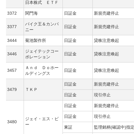
日本株式 ＥＴＦ
3372
関門海
日証金
新規売建停止
バイク王＆カンパ
3377
日証金
新規売建停止
ニー
3444
菊池製作所
日証金
貸株注意喚起
ジェイテックコー
3446
日証金
貸株注意喚起
ポレーション
Ａｎｄ Ｄｏホー
3457
日証金
貸株注意喚起
ルディングス
日証金
新規売建停止
3479
ＴＫＰ
日証金
現引停止
日証金
新規売建停止
日証金
現引停止
ジェイ・エス・ビ
3480
ー
東証
監理銘柄(確認中)指