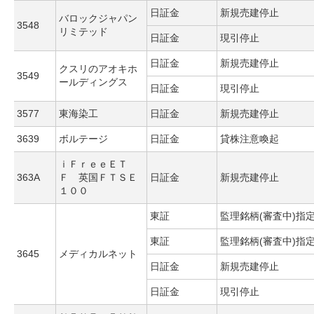
日証金
新規売建停止
バロックジャパン
3548
リミテッド
日証金
現引停止
日証金
新規売建停止
クスリのアオキホ
3549
ールディングス
日証金
現引停止
3577
東海染工
日証金
新規売建停止
3639
ボルテージ
日証金
貸株注意喚起
ｉＦｒｅｅＥＴ
363A
Ｆ 英国ＦＴＳＥ
日証金
新規売建停止
１００
東証
監理銘柄(審査中)指
東証
監理銘柄(審査中)指
3645
メディカルネット
日証金
新規売建停止
日証金
現引停止