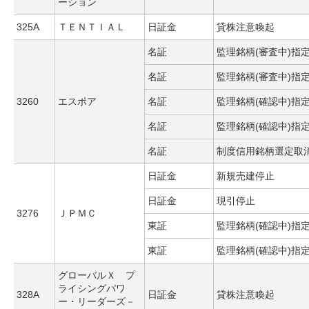
ーション
325A
ＴＥＮＴＩＡＬ
日証金
貸株注意喚起
名証
監理銘柄(審査中)指
名証
監理銘柄(審査中)指
3260
エスポア
名証
監理銘柄(確認中)指
名証
監理銘柄(確認中)指
名証
制度信用銘柄選定取
日証金
新規売建停止
日証金
現引停止
3276
ＪＰＭＣ
東証
監理銘柄(確認中)指
東証
監理銘柄(確認中)指
グローバルＸ プ
ライシングパワ
328A
日証金
貸株注意喚起
ー・リーダーズ－