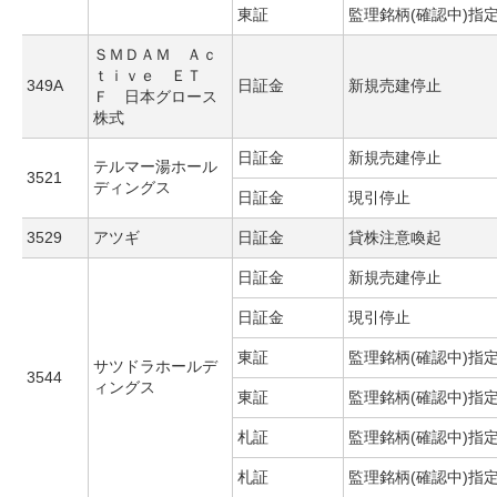
東証
監理銘柄(確認中)指
ＳＭＤＡＭ Ａｃ
ｔｉｖｅ ＥＴ
349A
日証金
新規売建停止
Ｆ 日本グロース
株式
日証金
新規売建停止
テルマー湯ホール
3521
ディングス
日証金
現引停止
3529
アツギ
日証金
貸株注意喚起
日証金
新規売建停止
日証金
現引停止
東証
監理銘柄(確認中)指
サツドラホールデ
3544
ィングス
東証
監理銘柄(確認中)指
札証
監理銘柄(確認中)指
札証
監理銘柄(確認中)指