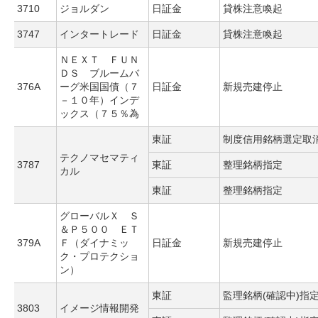
3710
ジョルダン
日証金
貸株注意喚起
3747
インタートレード
日証金
貸株注意喚起
ＮＥＸＴ ＦＵＮ
ＤＳ ブルームバ
376A
ーグ米国国債（７
日証金
新規売建停止
－１０年）インデ
ックス（７５％為
東証
制度信用銘柄選定取
テクノマセマティ
3787
東証
整理銘柄指定
カル
東証
整理銘柄指定
グローバルＸ Ｓ
＆Ｐ５００ ＥＴ
379A
Ｆ（ダイナミッ
日証金
新規売建停止
ク・プロテクショ
ン）
東証
監理銘柄(確認中)指
3803
イメージ情報開発