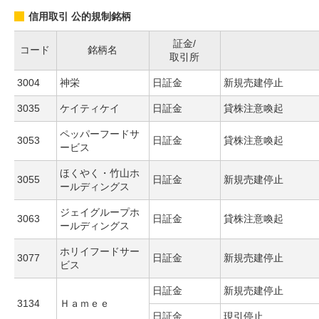
信用取引 公的規制銘柄
証金/
コード
銘柄名
取引所
3004
神栄
日証金
新規売建停止
3035
ケイティケイ
日証金
貸株注意喚起
ペッパーフードサ
3053
日証金
貸株注意喚起
ービス
ほくやく・竹山ホ
3055
日証金
新規売建停止
ールディングス
ジェイグループホ
3063
日証金
貸株注意喚起
ールディングス
ホリイフードサー
3077
日証金
新規売建停止
ビス
日証金
新規売建停止
3134
Ｈａｍｅｅ
日証金
現引停止