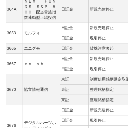
ＮＥＸＴ ＦＵＮ
ＤＳ Ｓ＆Ｐ ５
364A
日証金
新規売建停止
００ 配当貴族指
数連動型上場投信
日証金
新規売建停止
3653
モルフォ
日証金
現引停止
3665
エニグモ
日証金
貸株注意喚起
日証金
新規売建停止
3667
ｅｎｉｓｈ
日証金
現引停止
東証
制度信用銘柄選定取
3670
協立情報通信
東証
整理銘柄指定
東証
整理銘柄指定
日証金
新規売建停止
日証金
現引停止
デジタルハーツホ
3676