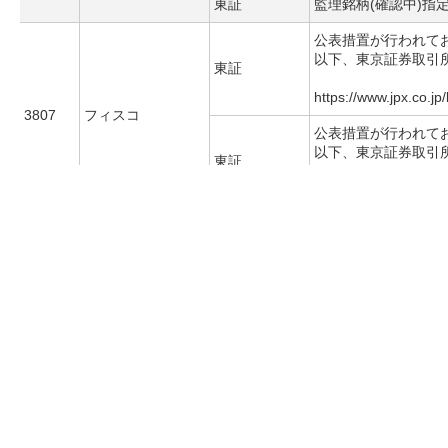
東証
監理銘柄(確認中)指
公表措置が行われて
以下、東京証券取引
東証
https://www.jpx.co.jp
3807
フィスコ
公表措置が行われて
以下、東京証券取引
東証
https://www.jpx.co.jp
3808
オーケーウェブ
名証
制度信用銘柄選定取
グローバルＸ チ
日証金
新規売建停止
380A
ャイナテック Ｅ
日証金
現引停止
ＴＦ
ｉＦｒｅｅＥＴ
Ｆ 米国国債３－
381A
日証金
新規売建停止
５年（為替ヘッジ
なし）
公表措置が行われて