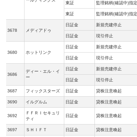
ールディングス
東証
監理銘柄(確認中)指
東証
監理銘柄(確認中)指
日証金
新規売建停止
3678
メディアドゥ
日証金
現引停止
日証金
新規売建停止
3680
ホットリンク
日証金
現引停止
日証金
新規売建停止
ディー・エル・イ
3686
ー
日証金
現引停止
3687
フィックスターズ
日証金
貸株注意喚起
3690
イルグルム
日証金
貸株注意喚起
ＦＦＲＩセキュリ
3692
日証金
貸株注意喚起
ティ
3697
ＳＨＩＦＴ
日証金
貸株注意喚起