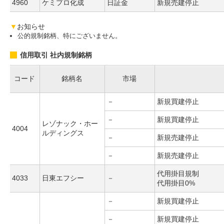
4960
ケミプロ化成
日証金
新規売建停止
▼
お知らせ
公的規制銘柄、特にございません。
信用取引 社内規制銘柄
コード
銘柄名
市場
－
新規買建停止
－
新規買建停止
レゾナック・ホー
4004
ルディングス
－
新規売建停止
－
新規売建停止
代用掛目規制
4033
日東エフシー
－
代用掛目0%
－
新規買建停止
－
新規買建停止