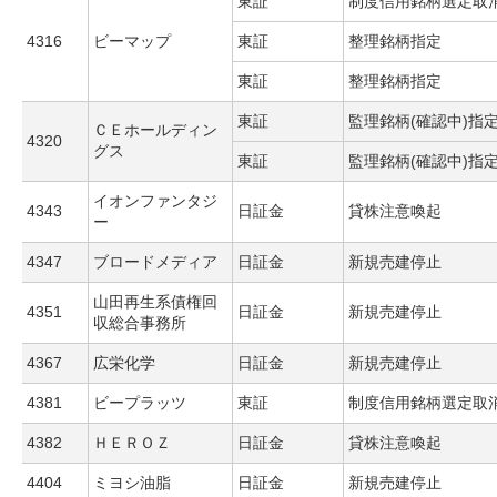
東証
制度信用銘柄選定取
4316
ビーマップ
東証
整理銘柄指定
東証
整理銘柄指定
東証
監理銘柄(確認中)指
ＣＥホールディン
4320
グス
東証
監理銘柄(確認中)指
イオンファンタジ
4343
日証金
貸株注意喚起
ー
4347
ブロードメディア
日証金
新規売建停止
山田再生系債権回
4351
日証金
新規売建停止
収総合事務所
4367
広栄化学
日証金
新規売建停止
4381
ビープラッツ
東証
制度信用銘柄選定取
4382
ＨＥＲＯＺ
日証金
貸株注意喚起
4404
ミヨシ油脂
日証金
新規売建停止