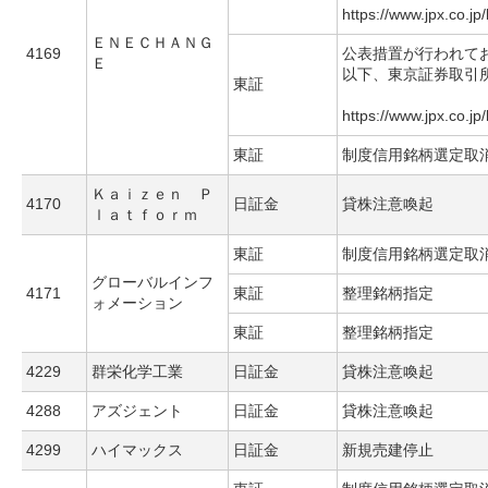
https://www.jpx.co.jp
ＥＮＥＣＨＡＮＧ
4169
公表措置が行われて
Ｅ
以下、東京証券取引
東証
https://www.jpx.co.jp
東証
制度信用銘柄選定取
Ｋａｉｚｅｎ Ｐ
4170
日証金
貸株注意喚起
ｌａｔｆｏｒｍ
東証
制度信用銘柄選定取
グローバルインフ
4171
東証
整理銘柄指定
ォメーション
東証
整理銘柄指定
4229
群栄化学工業
日証金
貸株注意喚起
4288
アズジェント
日証金
貸株注意喚起
4299
ハイマックス
日証金
新規売建停止