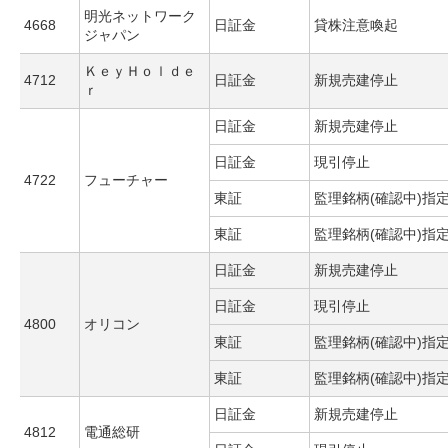
明光ネットワーク
4668
日証金
貸株注意喚起
ジャパン
ＫｅｙＨｏｌｄｅ
4712
日証金
新規売建停止
ｒ
日証金
新規売建停止
日証金
現引停止
4722
フューチャー
東証
監理銘柄(確認中)指
東証
監理銘柄(確認中)指
日証金
新規売建停止
日証金
現引停止
4800
オリコン
東証
監理銘柄(確認中)指
東証
監理銘柄(確認中)指
日証金
新規売建停止
4812
電通総研