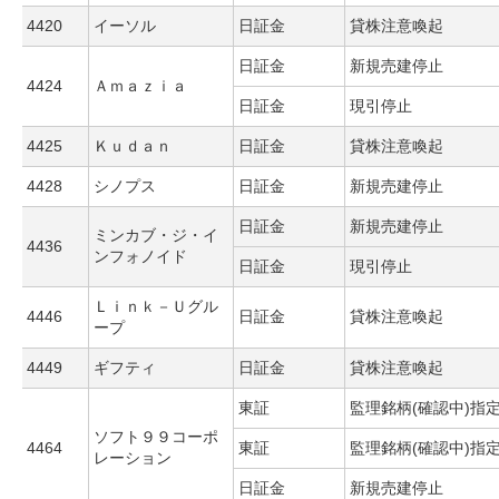
4420
イーソル
日証金
貸株注意喚起
日証金
新規売建停止
4424
Ａｍａｚｉａ
日証金
現引停止
4425
Ｋｕｄａｎ
日証金
貸株注意喚起
4428
シノプス
日証金
新規売建停止
日証金
新規売建停止
ミンカブ・ジ・イ
4436
ンフォノイド
日証金
現引停止
Ｌｉｎｋ－Ｕグル
4446
日証金
貸株注意喚起
ープ
4449
ギフティ
日証金
貸株注意喚起
東証
監理銘柄(確認中)指
ソフト９９コーポ
4464
東証
監理銘柄(確認中)指
レーション
日証金
新規売建停止