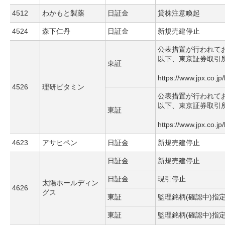
4512
わかもと製薬
日証金
貸株注意喚起
4524
森下仁丹
日証金
新規売建停止
公表措置が行われて
以下、東京証券取引
東証
https://www.jpx.co.jp
4526
理研ビタミン
公表措置が行われて
以下、東京証券取引
東証
https://www.jpx.co.jp
4623
アサヒペン
日証金
新規売建停止
日証金
新規売建停止
日証金
現引停止
太陽ホールディン
4626
グス
東証
監理銘柄(確認中)指
東証
監理銘柄(確認中)指