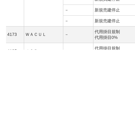
－
新規売建停止
－
新規売建停止
代用掛目規制
4173
ＷＡＣＵＬ
－
代用掛目0%
代用掛目規制
4185
ＪＳＲ
－
代用掛目0%
ＨＣＳホールディ
代用掛目規制
4200
－
ングス
代用掛目0%
代用掛目規制
4201
日本合成化学工業
－
代用掛目0%
代用掛目規制
4215
タキロンシーアイ
－
代用掛目0%
代用掛目規制
4217
日立化成
－
代用掛目0%
代用掛目規制