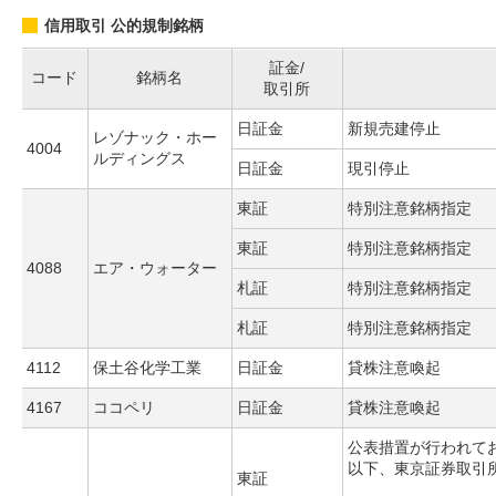
信用取引 公的規制銘柄
証金/
コード
銘柄名
取引所
日証金
新規売建停止
レゾナック・ホー
4004
ルディングス
日証金
現引停止
東証
特別注意銘柄指定
東証
特別注意銘柄指定
4088
エア・ウォーター
札証
特別注意銘柄指定
札証
特別注意銘柄指定
4112
保土谷化学工業
日証金
貸株注意喚起
4167
ココペリ
日証金
貸株注意喚起
公表措置が行われて
以下、東京証券取引
東証