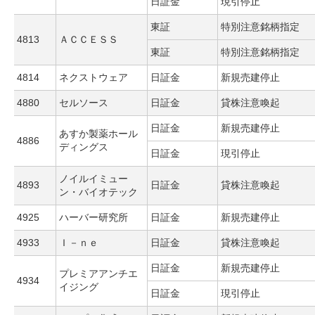
日証金
現引停止
東証
特別注意銘柄指定
4813
ＡＣＣＥＳＳ
東証
特別注意銘柄指定
4814
ネクストウェア
日証金
新規売建停止
4880
セルソース
日証金
貸株注意喚起
日証金
新規売建停止
あすか製薬ホール
4886
ディングス
日証金
現引停止
ノイルイミュー
4893
日証金
貸株注意喚起
ン・バイオテック
4925
ハーバー研究所
日証金
新規売建停止
4933
Ｉ－ｎｅ
日証金
貸株注意喚起
日証金
新規売建停止
プレミアアンチエ
4934
イジング
日証金
現引停止