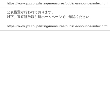
https://www.jpx.co.jp/listing/measures/public-announce/index.html
公表措置が行われております。
以下、東京証券取引所ホームページでご確認ください。
https://www.jpx.co.jp/listing/measures/public-announce/index.html
制度信用銘柄選定取消
貸株注意喚起
制度信用銘柄選定取消
整理銘柄指定
整理銘柄指定
貸株注意喚起
貸株注意喚起
新規売建停止