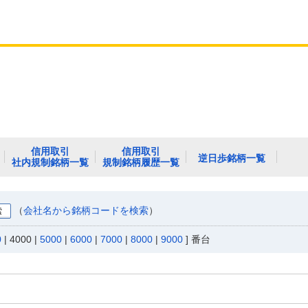
信用取引
信用取引
逆日歩銘柄一覧
社内規制銘柄一覧
規制銘柄履歴一覧
（
会社名から銘柄コードを検索
）
0
|
4000
|
5000
|
6000
|
7000
|
8000
|
9000
] 番台