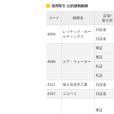
信用取引 公的規制銘柄
証金/
コード
銘柄名
取引所
日証金
レゾナック・ホー
4004
ルディングス
日証金
東証
東証
4088
エア・ウォーター
札証
札証
4112
保土谷化学工業
日証金
4167
ココペリ
日証金
東証