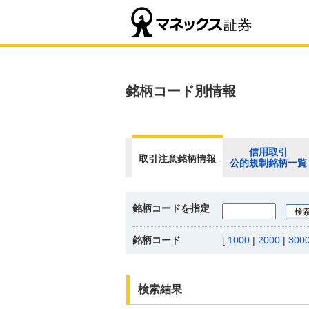
銘柄コード別情報
信用取引
取引注意銘柄情報
公的規制銘柄一覧
銘柄コードを指定
銘柄コード
[
1000
|
2000
|
300
検索結果