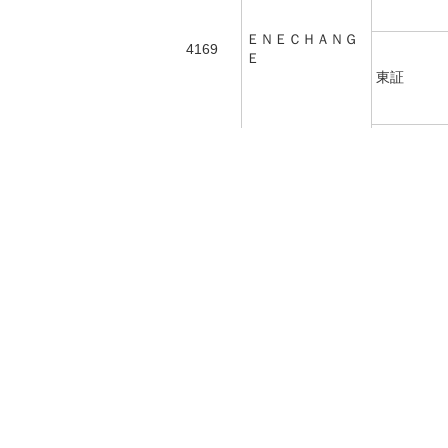
ＥＮＥＣＨＡＮＧ
4169
Ｅ
東証
東証
Ｋａｉｚｅｎ Ｐ
4170
日証金
ｌａｔｆｏｒｍ
東証
グローバルインフ
4171
東証
ォメーション
東証
4229
群栄化学工業
日証金
4288
アズジェント
日証金
4299
ハイマックス
日証金