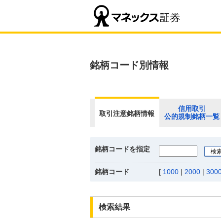
銘柄コード別情報
信用取引
取引注意銘柄情報
公的規制銘柄一覧
銘柄コードを指定
銘柄コード
[
1000
|
2000
|
300
検索結果