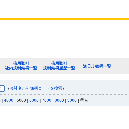
信用取引
信用取引
逆日歩銘柄一覧
社内規制銘柄一覧
規制銘柄履歴一覧
（
会社名から銘柄コードを検索
）
0
|
4000
|
5000
|
6000
|
7000
|
8000
|
9000
] 番台