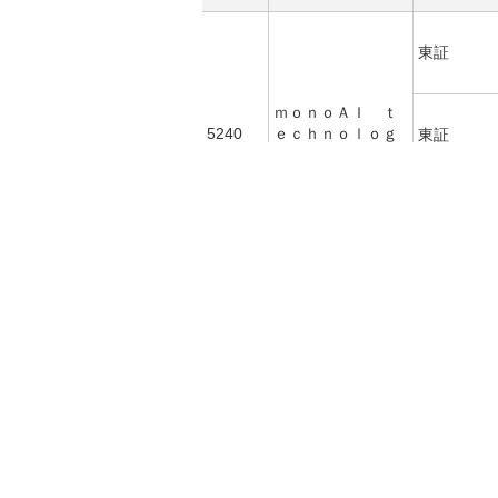
東証
ｍｏｎｏＡＩ ｔ
5240
ｅｃｈｎｏｌｏｇ
東証
ｙ
日証金
日証金
5255
モンスターラボ
東証
ダントーホールデ
5337
日証金
ィングス
ＡＳＡＨＩ ＥＩ
5341
ＴＯホールディン
日証金
グス
5342
ジャニス工業
日証金