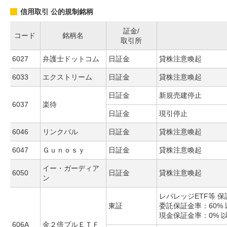
信用取引 公的規制銘柄
証金/
コード
銘柄名
取引所
6027
弁護士ドットコム
日証金
貸株注意喚起
6033
エクストリーム
日証金
貸株注意喚起
日証金
新規売建停止
6037
楽待
日証金
現引停止
6046
リンクバル
日証金
貸株注意喚起
6047
Ｇｕｎｏｓｙ
日証金
貸株注意喚起
イー・ガーディア
6050
日証金
貸株注意喚起
ン
レバレッジETF等 
東証
委託保証金率：60% 
現金保証金率：0% 
606A
金２倍ブルＥＴＦ