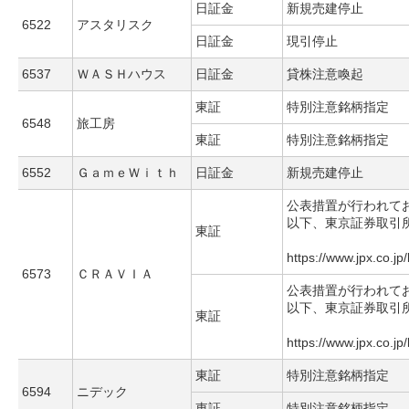
日証金
新規売建停止
6522
アスタリスク
日証金
現引停止
6537
ＷＡＳＨハウス
日証金
貸株注意喚起
東証
特別注意銘柄指定
6548
旅工房
東証
特別注意銘柄指定
6552
ＧａｍｅＷｉｔｈ
日証金
新規売建停止
公表措置が行われて
以下、東京証券取引
東証
https://www.jpx.co.jp
6573
ＣＲＡＶＩＡ
公表措置が行われて
以下、東京証券取引
東証
https://www.jpx.co.jp
東証
特別注意銘柄指定
6594
ニデック
東証
特別注意銘柄指定