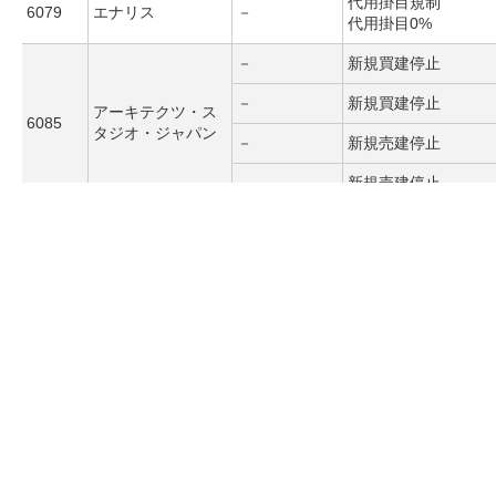
代用掛目規制
6079
エナリス
－
代用掛目0%
－
新規買建停止
－
新規買建停止
アーキテクツ・ス
6085
タジオ・ジャパン
－
新規売建停止
－
新規売建停止
代用掛目規制
6095
メドピア
－
代用掛目0%
代用掛目規制
6112
小島鉄工所
－
代用掛目0%
代用掛目規制
6121
ＴＡＫＩＳＡＷＡ
－
代用掛目0%
代用掛目規制
6131
浜井産業
－
代用掛目0%
－
新規買建停止