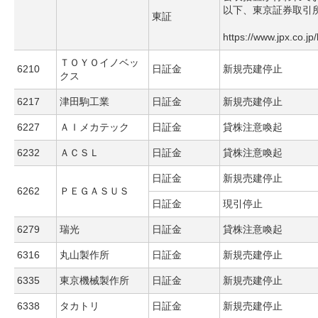
以下、東京証券取引
東証
https://www.jpx.co.jp
ＴＯＹＯイノベッ
6210
日証金
新規売建停止
クス
6217
津田駒工業
日証金
新規売建停止
6227
ＡＩメカテック
日証金
貸株注意喚起
6232
ＡＣＳＬ
日証金
貸株注意喚起
日証金
新規売建停止
6262
ＰＥＧＡＳＵＳ
日証金
現引停止
6279
瑞光
日証金
貸株注意喚起
6316
丸山製作所
日証金
新規売建停止
6335
東京機械製作所
日証金
新規売建停止
6338
タカトリ
日証金
新規売建停止