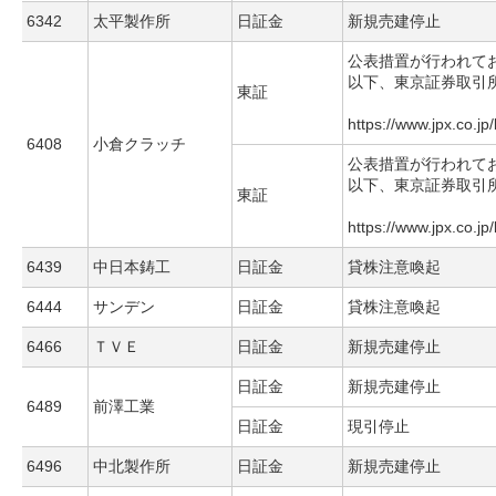
6342
太平製作所
日証金
新規売建停止
公表措置が行われて
以下、東京証券取引
東証
https://www.jpx.co.jp
6408
小倉クラッチ
公表措置が行われて
以下、東京証券取引
東証
https://www.jpx.co.jp
6439
中日本鋳工
日証金
貸株注意喚起
6444
サンデン
日証金
貸株注意喚起
6466
ＴＶＥ
日証金
新規売建停止
日証金
新規売建停止
6489
前澤工業
日証金
現引停止
6496
中北製作所
日証金
新規売建停止