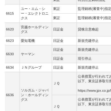
ユー・エム・シ
東証
監理銘柄(審査中)指
6615
ー・エレクトロニ
東証
監理銘柄(審査中)指
クス
宮越ホールディン
6620
日証金
貸株注意喚起
グス
6623
愛知電機
日証金
新規売建停止
日証金
新規売建停止
6630
ヤーマン
日証金
現引停止
6634
ＪＮグループ
日証金
新規売建停止
公表措置が行われて
以下、東京証券取引
ＪＱ
ソルガム・ジャパ
https://www.jpx.co.jp
6636
ン・ホールディン
公表措置が行われて
グス
以下、東京証券取引
ＪＱ