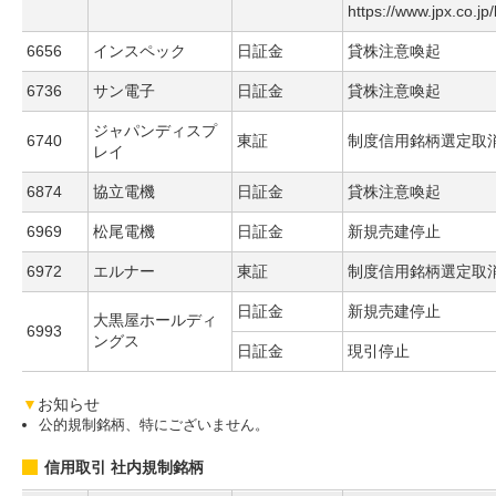
https://www.jpx.co.jp
6656
インスペック
日証金
貸株注意喚起
6736
サン電子
日証金
貸株注意喚起
ジャパンディスプ
6740
東証
制度信用銘柄選定取
レイ
6874
協立電機
日証金
貸株注意喚起
6969
松尾電機
日証金
新規売建停止
6972
エルナー
東証
制度信用銘柄選定取
日証金
新規売建停止
大黒屋ホールディ
6993
ングス
日証金
現引停止
▼
お知らせ
公的規制銘柄、特にございません。
信用取引 社内規制銘柄