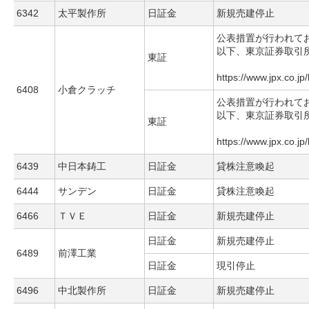
6342
太平製作所
日証金
新規売建停止
公表措置が行われて
以下、東京証券取引
東証
https://www.jpx.co.jp
6408
小倉クラッチ
公表措置が行われて
以下、東京証券取引
東証
https://www.jpx.co.jp
6439
中日本鋳工
日証金
貸株注意喚起
6444
サンデン
日証金
貸株注意喚起
6466
ＴＶＥ
日証金
新規売建停止
日証金
新規売建停止
6489
前澤工業
日証金
現引停止
6496
中北製作所
日証金
新規売建停止