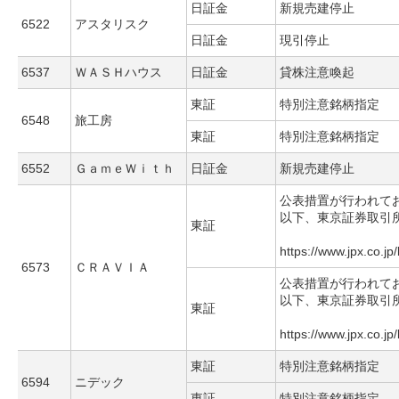
日証金
新規売建停止
6522
アスタリスク
日証金
現引停止
6537
ＷＡＳＨハウス
日証金
貸株注意喚起
東証
特別注意銘柄指定
6548
旅工房
東証
特別注意銘柄指定
6552
ＧａｍｅＷｉｔｈ
日証金
新規売建停止
公表措置が行われて
以下、東京証券取引
東証
https://www.jpx.co.jp
6573
ＣＲＡＶＩＡ
公表措置が行われて
以下、東京証券取引
東証
https://www.jpx.co.jp
東証
特別注意銘柄指定
6594
ニデック
東証
特別注意銘柄指定