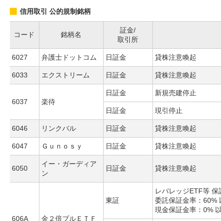
信用取引 公的規制銘柄
証金/
コード
銘柄名
取引所
6027
弁護士ドットコム
日証金
貸株注意喚起
6033
エクストリーム
日証金
貸株注意喚起
日証金
新規売建停止
6037
楽待
日証金
現引停止
6046
リンクバル
日証金
貸株注意喚起
6047
Ｇｕｎｏｓｙ
日証金
貸株注意喚起
イー・ガーディア
6050
日証金
貸株注意喚起
ン
レバレッジETF等 
東証
委託保証金率：60% 
現金保証金率：0% 
606A
金２倍ブルＥＴＦ