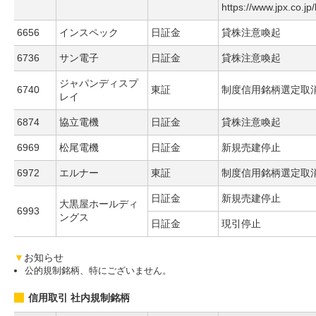
https://www.jpx.co.jp
6656
インスペック
日証金
貸株注意喚起
6736
サン電子
日証金
貸株注意喚起
ジャパンディスプ
6740
東証
制度信用銘柄選定取
レイ
6874
協立電機
日証金
貸株注意喚起
6969
松尾電機
日証金
新規売建停止
6972
エルナー
東証
制度信用銘柄選定取
日証金
新規売建停止
大黒屋ホールディ
6993
ングス
日証金
現引停止
▼
お知らせ
公的規制銘柄、特にございません。
信用取引 社内規制銘柄