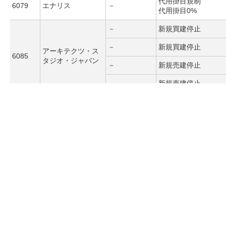
代用掛目規制
6079
エナリス
－
代用掛目0%
－
新規買建停止
－
新規買建停止
アーキテクツ・ス
6085
タジオ・ジャパン
－
新規売建停止
－
新規売建停止
代用掛目規制
6095
メドピア
－
代用掛目0%
代用掛目規制
6112
小島鉄工所
－
代用掛目0%
代用掛目規制
6121
ＴＡＫＩＳＡＷＡ
－
代用掛目0%
代用掛目規制
6131
浜井産業
－
代用掛目0%
－
新規買建停止