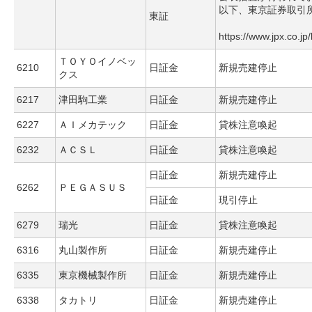
以下、東京証券取引
東証
https://www.jpx.co.jp
ＴＯＹＯイノベッ
6210
日証金
新規売建停止
クス
6217
津田駒工業
日証金
新規売建停止
6227
ＡＩメカテック
日証金
貸株注意喚起
6232
ＡＣＳＬ
日証金
貸株注意喚起
日証金
新規売建停止
6262
ＰＥＧＡＳＵＳ
日証金
現引停止
6279
瑞光
日証金
貸株注意喚起
6316
丸山製作所
日証金
新規売建停止
6335
東京機械製作所
日証金
新規売建停止
6338
タカトリ
日証金
新規売建停止