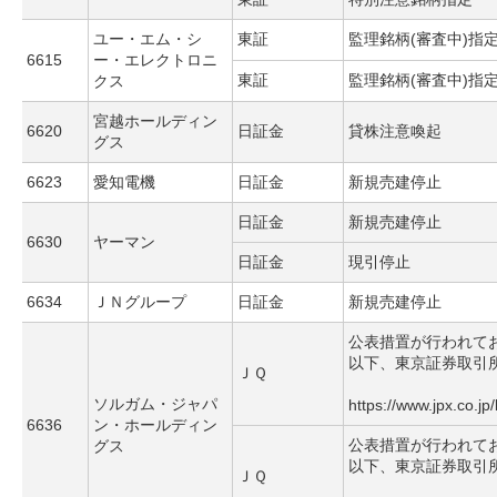
ユー・エム・シ
東証
監理銘柄(審査中)指
6615
ー・エレクトロニ
東証
監理銘柄(審査中)指
クス
宮越ホールディン
6620
日証金
貸株注意喚起
グス
6623
愛知電機
日証金
新規売建停止
日証金
新規売建停止
6630
ヤーマン
日証金
現引停止
6634
ＪＮグループ
日証金
新規売建停止
公表措置が行われて
以下、東京証券取引
ＪＱ
ソルガム・ジャパ
https://www.jpx.co.jp
6636
ン・ホールディン
公表措置が行われて
グス
以下、東京証券取引
ＪＱ