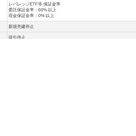
レバレッジETF等 保証金率
委託保証金率：60% 以上
現金保証金率：0% 以上
新規売建停止
現引停止
新規売建停止
制度信用銘柄選定取消
新規売建停止
現引停止
新規売建停止
新規売建停止
新規売建停止