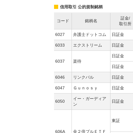
信用取引 公的規制銘柄
証金/
コード
銘柄名
取引所
6027
弁護士ドットコム
日証金
6033
エクストリーム
日証金
日証金
6037
楽待
日証金
6046
リンクバル
日証金
6047
Ｇｕｎｏｓｙ
日証金
イー・ガーディア
6050
日証金
ン
東証
606A
金２倍ブルＥＴＦ