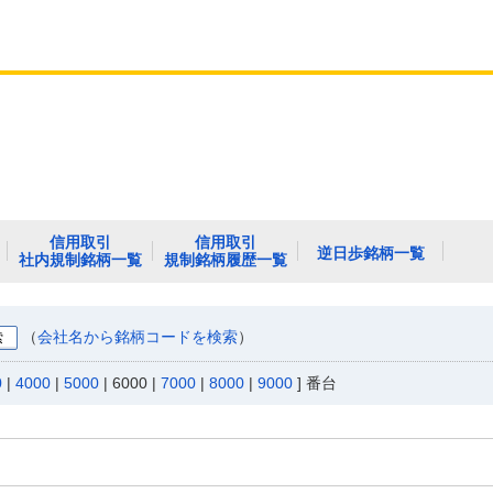
信用取引
信用取引
逆日歩銘柄一覧
社内規制銘柄一覧
規制銘柄履歴一覧
（
会社名から銘柄コードを検索
）
0
|
4000
|
5000
|
6000
|
7000
|
8000
|
9000
] 番台