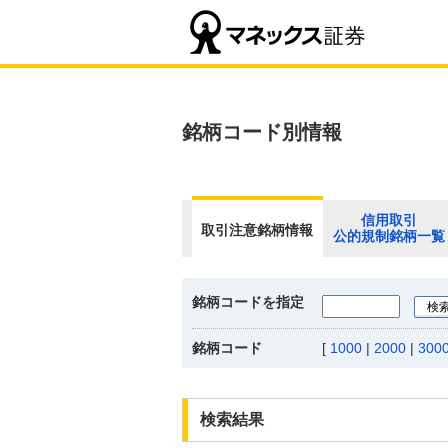
銘柄コード別情報
信用取引
取引注意銘柄情報
公的規制銘柄一覧
銘柄コードを指定
銘柄コード
[
1000
|
2000
|
300
検索結果