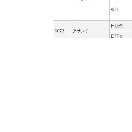
東証
日証金
6073
アサンテ
日証金
アライドアーキテ
6081
日証金
クツ
アーキテクツ・ス
6085
東証
タジオ・ジャパン
日証金
6096
レアジョブ
日証金
6111
旭精機工業
日証金
牧野フライス製作
6135
日証金
所
6142
富士精工
日証金