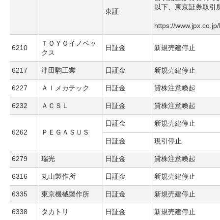
以下、東京証券取引
東証
https://www.jpx.co.jp
ＴＯＹＯイノベッ
6210
日証金
新規売建停止
クス
6217
津田駒工業
日証金
新規売建停止
6227
ＡＩメカテック
日証金
貸株注意喚起
6232
ＡＣＳＬ
日証金
貸株注意喚起
日証金
新規売建停止
6262
ＰＥＧＡＳＵＳ
日証金
現引停止
6279
瑞光
日証金
貸株注意喚起
6316
丸山製作所
日証金
新規売建停止
6335
東京機械製作所
日証金
新規売建停止
6338
タカトリ
日証金
新規売建停止