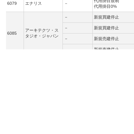
代用掛目規制
6079
エナリス
－
代用掛目0%
－
新規買建停止
－
新規買建停止
アーキテクツ・ス
6085
タジオ・ジャパン
－
新規売建停止
－
新規売建停止
代用掛目規制
6095
メドピア
－
代用掛目0%
代用掛目規制
6112
小島鉄工所
－
代用掛目0%
代用掛目規制
6121
ＴＡＫＩＳＡＷＡ
－
代用掛目0%
代用掛目規制
6131
浜井産業
－
代用掛目0%
－
新規買建停止