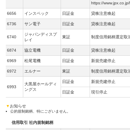
https://www.jpx.co.jp
6656
インスペック
日証金
貸株注意喚起
6736
サン電子
日証金
貸株注意喚起
ジャパンディスプ
6740
東証
制度信用銘柄選定取
レイ
6874
協立電機
日証金
貸株注意喚起
6969
松尾電機
日証金
新規売建停止
6972
エルナー
東証
制度信用銘柄選定取
日証金
新規売建停止
大黒屋ホールディ
6993
ングス
日証金
現引停止
▼
お知らせ
公的規制銘柄、特にございません。
信用取引 社内規制銘柄