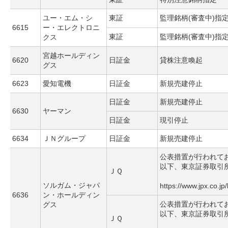
ユー・エム・シ
東証
監理銘柄(審査中)指
6615
ー・エレクトロニ
東証
監理銘柄(審査中)指
クス
宮越ホールディン
6620
日証金
貸株注意喚起
グス
6623
愛知電機
日証金
新規売建停止
日証金
新規売建停止
6630
ヤーマン
日証金
現引停止
6634
ＪＮグループ
日証金
新規売建停止
公表措置が行われて
以下、東京証券取引
ＪＱ
ソルガム・ジャパ
https://www.jpx.co.jp
6636
ン・ホールディン
公表措置が行われて
グス
以下、東京証券取引
ＪＱ