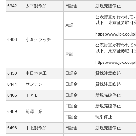
6342
太平製作所
日証金
新規売建停止
公表措置が行われて
以下、東京証券取引
東証
https://www.jpx.co.jp
6408
小倉クラッチ
公表措置が行われて
以下、東京証券取引
東証
https://www.jpx.co.jp
6439
中日本鋳工
日証金
貸株注意喚起
6444
サンデン
日証金
貸株注意喚起
6466
ＴＶＥ
日証金
新規売建停止
日証金
新規売建停止
6489
前澤工業
日証金
現引停止
6496
中北製作所
日証金
新規売建停止