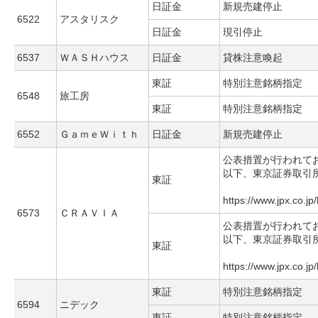
日証金
新規売建停止
6522
アスタリスク
日証金
現引停止
6537
ＷＡＳＨハウス
日証金
貸株注意喚起
東証
特別注意銘柄指定
6548
旅工房
東証
特別注意銘柄指定
6552
ＧａｍｅＷｉｔｈ
日証金
新規売建停止
公表措置が行われて
以下、東京証券取引
東証
https://www.jpx.co.jp
6573
ＣＲＡＶＩＡ
公表措置が行われて
以下、東京証券取引
東証
https://www.jpx.co.jp
東証
特別注意銘柄指定
6594
ニデック
東証
特別注意銘柄指定