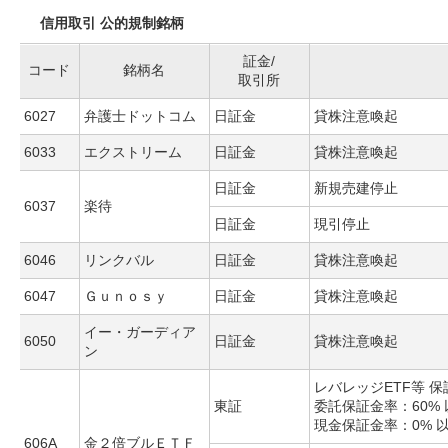
信用取引 公的規制銘柄
証金/
コード
銘柄名
取引所
6027
弁護士ドットコム
日証金
貸株注意喚起
6033
エクストリーム
日証金
貸株注意喚起
日証金
新規売建停止
6037
楽待
日証金
現引停止
6046
リンクバル
日証金
貸株注意喚起
6047
Ｇｕｎｏｓｙ
日証金
貸株注意喚起
イー・ガーディア
6050
日証金
貸株注意喚起
ン
レバレッジETF等 
東証
委託保証金率：60% 
現金保証金率：0% 
606A
金２倍ブルＥＴＦ