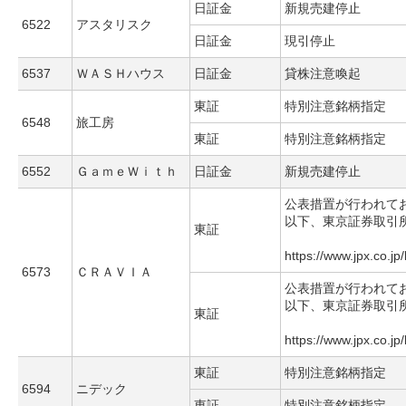
日証金
新規売建停止
6522
アスタリスク
日証金
現引停止
6537
ＷＡＳＨハウス
日証金
貸株注意喚起
東証
特別注意銘柄指定
6548
旅工房
東証
特別注意銘柄指定
6552
ＧａｍｅＷｉｔｈ
日証金
新規売建停止
公表措置が行われて
以下、東京証券取引
東証
https://www.jpx.co.jp
6573
ＣＲＡＶＩＡ
公表措置が行われて
以下、東京証券取引
東証
https://www.jpx.co.jp
東証
特別注意銘柄指定
6594
ニデック
東証
特別注意銘柄指定