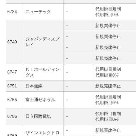
代用掛目規制
6734
ニューテック
－
代用掛目0%
－
新規買建停止
－
新規買建停止
ジャパンディスプ
6740
レイ
－
新規売建停止
－
新規売建停止
ＫＩホールディン
代用掛目規制
6747
－
グス
代用掛目0%
6751
日本無線
－
新規売建停止
代用掛目規制
6755
富士通ゼネラル
－
代用掛目0%
代用掛目規制
6756
日立国際電気
－
代用掛目0%
－
新規買建停止
ザインエレクトロ
6769