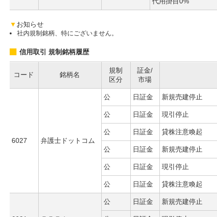
代用掛目0%
▼
お知らせ
社内規制銘柄、特にございません。
信用取引 規制銘柄履歴
規制
証金/
コード
銘柄名
区分
市場
公
日証金
新規売建停止
公
日証金
現引停止
公
日証金
貸株注意喚起
6027
弁護士ドットコム
公
日証金
新規売建停止
公
日証金
現引停止
公
日証金
貸株注意喚起
公
日証金
新規売建停止