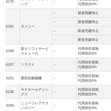
6175
－
ング
代用掛目0%
－
新規買建停止
－
新規買建停止
6181
タメニー
－
新規売建停止
－
新規売建停止
富士ソフトサービ
代用掛目規制
6188
－
スビューロ
代用掛目0%
代用掛目規制
6197
ソラスト
－
代用掛目0%
代用掛目規制
6201
豊田自動織機
－
代用掛目0%
ＮＣホールディン
代用掛目規制
6236
－
グス
代用掛目0%
ニューフレアテク
代用掛目規制
6256
－
ノロジー
代用掛目0%