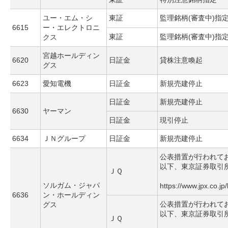
ユー・エム・シ
東証
監理銘柄(審査中)指
6615
ー・エレクトロニ
東証
監理銘柄(審査中)指
クス
宮越ホールディン
6620
日証金
貸株注意喚起
グス
6623
愛知電機
日証金
新規売建停止
日証金
新規売建停止
6630
ヤーマン
日証金
現引停止
6634
ＪＮグループ
日証金
新規売建停止
公表措置が行われて
以下、東京証券取引
ＪＱ
ソルガム・ジャパ
https://www.jpx.co.jp
6636
ン・ホールディン
公表措置が行われて
グス
以下、東京証券取引
ＪＱ