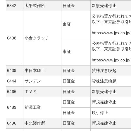
6342
太平製作所
日証金
新規売建停止
公表措置が行われて
以下、東京証券取引
東証
https://www.jpx.co.jp
6408
小倉クラッチ
公表措置が行われて
以下、東京証券取引
東証
https://www.jpx.co.jp
6439
中日本鋳工
日証金
貸株注意喚起
6444
サンデン
日証金
貸株注意喚起
6466
ＴＶＥ
日証金
新規売建停止
日証金
新規売建停止
6489
前澤工業
日証金
現引停止
6496
中北製作所
日証金
新規売建停止