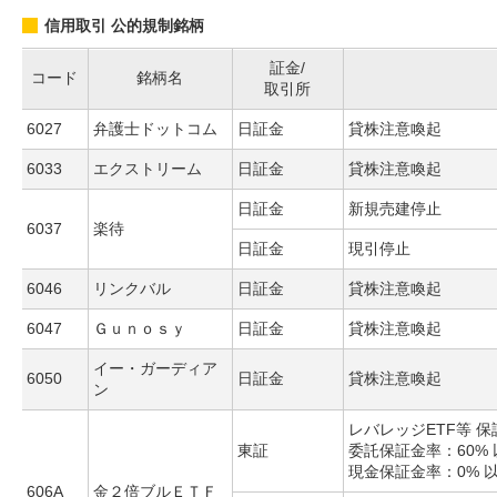
信用取引 公的規制銘柄
証金/
コード
銘柄名
取引所
6027
弁護士ドットコム
日証金
貸株注意喚起
6033
エクストリーム
日証金
貸株注意喚起
日証金
新規売建停止
6037
楽待
日証金
現引停止
6046
リンクバル
日証金
貸株注意喚起
6047
Ｇｕｎｏｓｙ
日証金
貸株注意喚起
イー・ガーディア
6050
日証金
貸株注意喚起
ン
レバレッジETF等 
東証
委託保証金率：60% 
現金保証金率：0% 
606A
金２倍ブルＥＴＦ