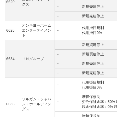
6620
グス
－
新規売建停止
－
新規売建停止
オンキヨーホーム
代用掛目規制
6628
エンターテイメン
－
代用掛目0%
ト
－
新規買建停止
－
新規買建停止
6634
ＪＮグループ
－
新規売建停止
－
新規売建停止
代用掛目規制
－
代用掛目0%
増担保規制
ソルガム・ジャパ
－
委託保証金率：50% 
6636
ン・ホールディン
現金保証金率：0% 
グス
増担保規制