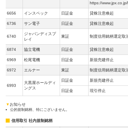
https://www.jpx.co.jp
6656
インスペック
日証金
貸株注意喚起
6736
サン電子
日証金
貸株注意喚起
ジャパンディスプ
6740
東証
制度信用銘柄選定取
レイ
6874
協立電機
日証金
貸株注意喚起
6969
松尾電機
日証金
新規売建停止
6972
エルナー
東証
制度信用銘柄選定取
日証金
新規売建停止
大黒屋ホールディ
6993
ングス
日証金
現引停止
▼
お知らせ
公的規制銘柄、特にございません。
信用取引 社内規制銘柄