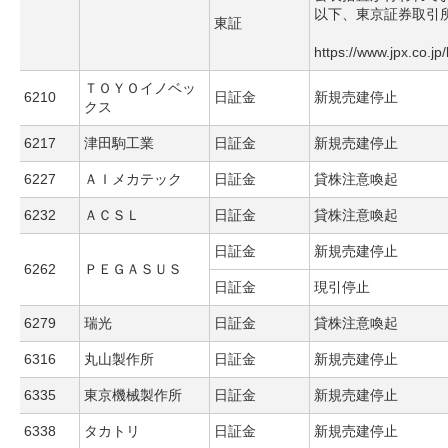
以下、東京証券取引
東証
https://www.jpx.co.jp
ＴＯＹＯイノベッ
6210
日証金
新規売建停止
クス
6217
津田駒工業
日証金
新規売建停止
6227
ＡＩメカテック
日証金
貸株注意喚起
6232
ＡＣＳＬ
日証金
貸株注意喚起
日証金
新規売建停止
6262
ＰＥＧＡＳＵＳ
日証金
現引停止
6279
瑞光
日証金
貸株注意喚起
6316
丸山製作所
日証金
新規売建停止
6335
東京機械製作所
日証金
新規売建停止
6338
タカトリ
日証金
新規売建停止