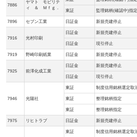
ヤマト モビリテ
7886
ィ ＆ Ｍｆｇ．
東証
監理銘柄(確認中)指
7896
セブン工業
日証金
新規売建停止
日証金
新規売建停止
7916
光村印刷
日証金
現引停止
7919
野崎印刷紙業
日証金
新規売建停止
日証金
新規売建停止
7925
前澤化成工業
日証金
現引停止
東証
制度信用銘柄選定取
7946
光陽社
東証
整理銘柄指定
東証
整理銘柄指定
7975
リヒトラブ
日証金
新規売建停止
東証
制度信用銘柄選定取