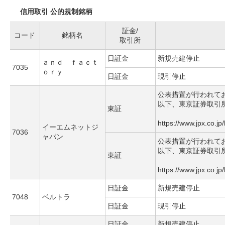
信用取引 公的規制銘柄
証金/
コード
銘柄名
取引所
日証金
新規売建停止
ａｎｄ ｆａｃｔ
7035
ｏｒｙ
日証金
現引停止
公表措置が行われて
以下、東京証券取引
東証
https://www.jpx.co.jp
イーエムネットジ
7036
ャパン
公表措置が行われて
以下、東京証券取引
東証
https://www.jpx.co.jp
日証金
新規売建停止
7048
ベルトラ
日証金
現引停止
日証金
新規売建停止