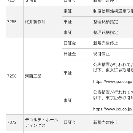
7214
ＧＭＢ
日証金
新規売建停止
東証
制度信用銘柄選定取
7255
桜井製作所
東証
整理銘柄指定
東証
整理銘柄指定
日証金
新規売建停止
日証金
現引停止
公表措置が行われて
以下、東京証券取引
東証
7256
河西工業
https://www.jpx.co.jp
公表措置が行われて
以下、東京証券取引
東証
https://www.jpx.co.jp
デコルテ・ホール
7372
日証金
新規売建停止
ディングス