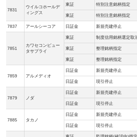
東証
特別注意銘柄指定
ウイルコホールデ
7831
ィングス
東証
特別注意銘柄指定
7837
アールシーコア
日証金
新規売建停止
東証
制度信用銘柄選定取
カワセコンピュー
7851
東証
整理銘柄指定
タサプライ
東証
整理銘柄指定
日証金
新規売建停止
7859
アルメディオ
日証金
現引停止
日証金
新規売建停止
7879
ノダ
日証金
現引停止
日証金
新規売建停止
7885
タカノ
日証金
現引停止
東証
監理銘柄(確認中)指