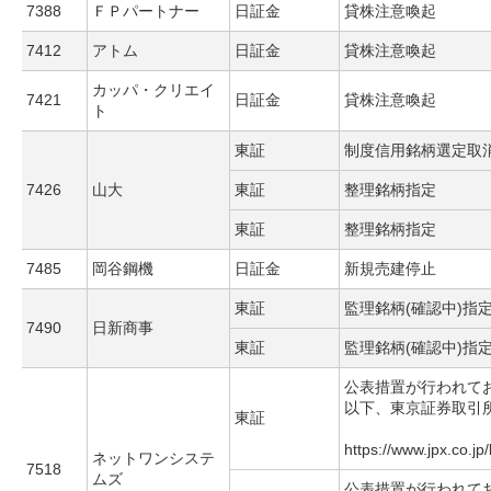
7388
ＦＰパートナー
日証金
貸株注意喚起
7412
アトム
日証金
貸株注意喚起
カッパ・クリエイ
7421
日証金
貸株注意喚起
ト
東証
制度信用銘柄選定取
7426
山大
東証
整理銘柄指定
東証
整理銘柄指定
7485
岡谷鋼機
日証金
新規売建停止
東証
監理銘柄(確認中)指
7490
日新商事
東証
監理銘柄(確認中)指
公表措置が行われて
以下、東京証券取引
東証
https://www.jpx.co.jp
ネットワンシステ
7518
ムズ
公表措置が行われて