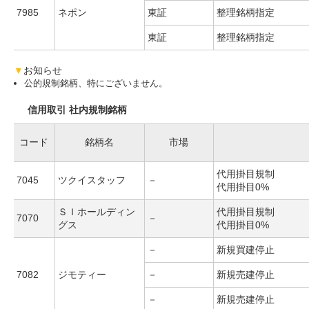
7985
ネポン
東証
整理銘柄指定
東証
整理銘柄指定
▼
お知らせ
公的規制銘柄、特にございません。
信用取引 社内規制銘柄
コード
銘柄名
市場
代用掛目規制
7045
ツクイスタッフ
－
代用掛目0%
ＳＩホールディン
代用掛目規制
7070
－
グス
代用掛目0%
－
新規買建停止
7082
ジモティー
－
新規売建停止
－
新規売建停止