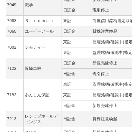
7049
識学
日証金
現引停止
7063
Ｂｉｒｄｍａｎ
東証
制度信用銘柄選定取
7065
ユーピーアール
日証金
貸株注意喚起
東証
監理銘柄(確認中)指
7082
ジモティー
東証
監理銘柄(確認中)指
日証金
新規売建停止
7122
近畿車輛
日証金
現引停止
東証
監理銘柄(確認中)指
7183
あんしん保証
東証
監理銘柄(確認中)指
日証金
新規売建停止
レシップホールデ
7213
日証金
貸株注意喚起
ィングス