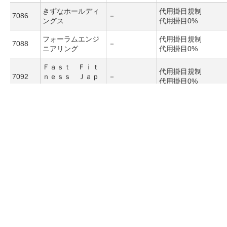
きずなホールディ
代用掛目規制
7086
－
ングス
代用掛目0%
フォーラムエンジ
代用掛目規制
7088
－
ニアリング
代用掛目0%
Ｆａｓｔ Ｆｉｔ
代用掛目規制
7092
ｎｅｓｓ Ｊａｐ
－
代用掛目0%
ａｎ
三菱ロジスネクス
代用掛目規制
7105
－
ト
代用掛目0%
代用掛目規制
7116
ダイワ通信
－
代用掛目0%
住信ＳＢＩネット
代用掛目規制
7163
－
銀行
代用掛目0%
ＮＦＣホールディ
代用掛目規制
7169
－
ングス
代用掛目0%
－
新規買建停止
7183
あんしん保証