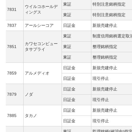
東証
特別注意銘柄指定
ウイルコホールデ
7831
ィングス
東証
特別注意銘柄指定
7837
アールシーコア
日証金
新規売建停止
東証
制度信用銘柄選定取
カワセコンピュー
7851
東証
整理銘柄指定
タサプライ
東証
整理銘柄指定
日証金
新規売建停止
7859
アルメディオ
日証金
現引停止
日証金
新規売建停止
7879
ノダ
日証金
現引停止
日証金
新規売建停止
7885
タカノ
日証金
現引停止
東証
監理銘柄(確認中)指