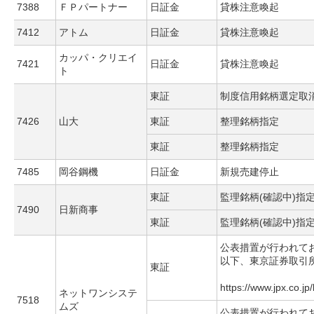
7388
ＦＰパートナー
日証金
貸株注意喚起
7412
アトム
日証金
貸株注意喚起
カッパ・クリエイ
7421
日証金
貸株注意喚起
ト
東証
制度信用銘柄選定取
7426
山大
東証
整理銘柄指定
東証
整理銘柄指定
7485
岡谷鋼機
日証金
新規売建停止
東証
監理銘柄(確認中)指
7490
日新商事
東証
監理銘柄(確認中)指
公表措置が行われて
以下、東京証券取引
東証
https://www.jpx.co.jp
ネットワンシステ
7518
ムズ
公表措置が行われて