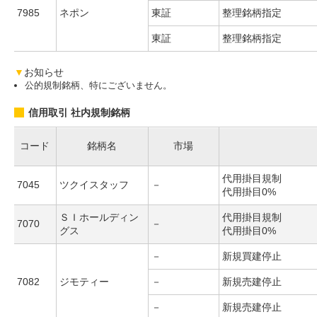
7985
ネポン
東証
整理銘柄指定
東証
整理銘柄指定
▼
お知らせ
公的規制銘柄、特にございません。
信用取引 社内規制銘柄
コード
銘柄名
市場
代用掛目規制
7045
ツクイスタッフ
－
代用掛目0%
ＳＩホールディン
代用掛目規制
7070
－
グス
代用掛目0%
－
新規買建停止
7082
ジモティー
－
新規売建停止
－
新規売建停止