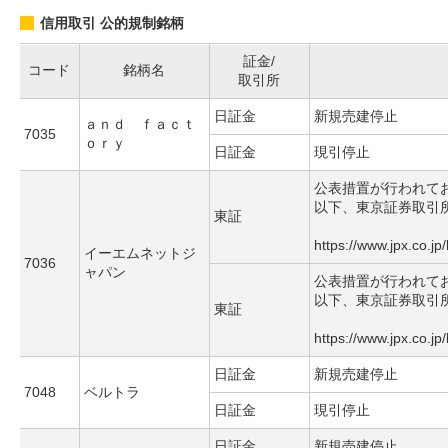
信用取引 公的規制銘柄
証金/
コード
銘柄名
取引所
日証金
新規売建停止
ａｎｄ ｆａｃｔ
7035
ｏｒｙ
日証金
現引停止
公表措置が行われて
以下、東京証券取引
東証
https://www.jpx.co.jp
イーエムネットジ
7036
ャパン
公表措置が行われて
以下、東京証券取引
東証
https://www.jpx.co.jp
日証金
新規売建停止
7048
ベルトラ
日証金
現引停止
日証金
新規売建停止