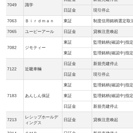
7049
識学
日証金
現引停止
7063
Ｂｉｒｄｍａｎ
東証
制度信用銘柄選定取
7065
ユーピーアール
日証金
貸株注意喚起
東証
監理銘柄(確認中)指
7082
ジモティー
東証
監理銘柄(確認中)指
日証金
新規売建停止
7122
近畿車輛
日証金
現引停止
東証
監理銘柄(確認中)指
7183
あんしん保証
東証
監理銘柄(確認中)指
日証金
新規売建停止
レシップホールデ
7213
日証金
貸株注意喚起
ィングス