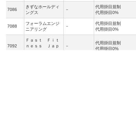
きずなホールディ
代用掛目規制
7086
－
ングス
代用掛目0%
フォーラムエンジ
代用掛目規制
7088
－
ニアリング
代用掛目0%
Ｆａｓｔ Ｆｉｔ
代用掛目規制
7092
ｎｅｓｓ Ｊａｐ
－
代用掛目0%
ａｎ
三菱ロジスネクス
代用掛目規制
7105
－
ト
代用掛目0%
代用掛目規制
7116
ダイワ通信
－
代用掛目0%
住信ＳＢＩネット
代用掛目規制
7163
－
銀行
代用掛目0%
ＮＦＣホールディ
代用掛目規制
7169
－
ングス
代用掛目0%
－
新規買建停止
7183
あんしん保証