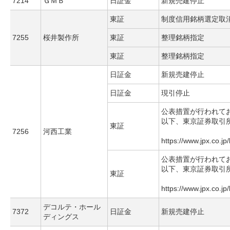
7214
ＧＭＢ
日証金
新規売建停止
東証
制度信用銘柄選定取
7255
桜井製作所
東証
整理銘柄指定
東証
整理銘柄指定
日証金
新規売建停止
日証金
現引停止
公表措置が行われて
以下、東京証券取引
東証
7256
河西工業
https://www.jpx.co.jp
公表措置が行われて
以下、東京証券取引
東証
https://www.jpx.co.jp
デコルテ・ホール
7372
日証金
新規売建停止
ディングス