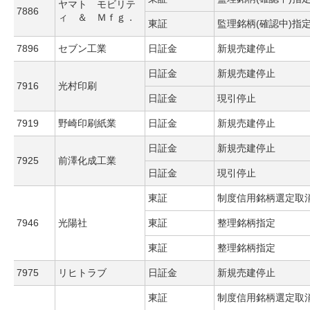
ヤマト モビリテ
7886
ィ ＆ Ｍｆｇ．
東証
監理銘柄(確認中)指
7896
セブン工業
日証金
新規売建停止
日証金
新規売建停止
7916
光村印刷
日証金
現引停止
7919
野崎印刷紙業
日証金
新規売建停止
日証金
新規売建停止
7925
前澤化成工業
日証金
現引停止
東証
制度信用銘柄選定取
7946
光陽社
東証
整理銘柄指定
東証
整理銘柄指定
7975
リヒトラブ
日証金
新規売建停止
東証
制度信用銘柄選定取