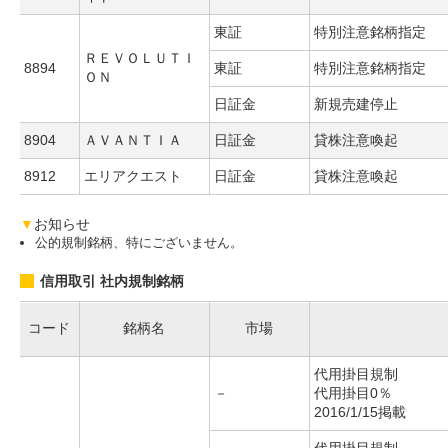
東証
特別注意銘柄指定
ＲＥＶＯＬＵＴＩ
8894
東証
特別注意銘柄指定
ＯＮ
日証金
新規売建停止
8904
ＡＶＡＮＴＩＡ
日証金
貸株注意喚起
8912
エリアクエスト
日証金
貸株注意喚起
▼
お知らせ
公的規制銘柄、特にございません。
信用取引 社内規制銘柄
コード
銘柄名
市場
代用掛目規制
－
代用掛目0％
2016/1/15掲載