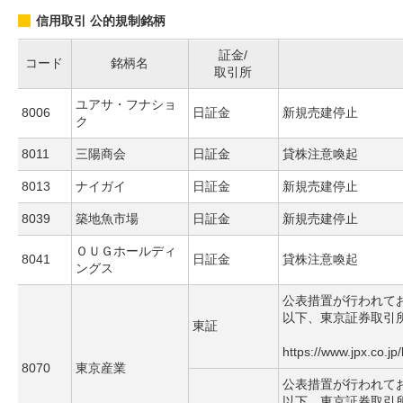
信用取引 公的規制銘柄
証金/
コード
銘柄名
取引所
ユアサ・フナショ
8006
日証金
新規売建停止
ク
8011
三陽商会
日証金
貸株注意喚起
8013
ナイガイ
日証金
新規売建停止
8039
築地魚市場
日証金
新規売建停止
ＯＵＧホールディ
8041
日証金
貸株注意喚起
ングス
公表措置が行われて
以下、東京証券取引
東証
https://www.jpx.co.jp
8070
東京産業
公表措置が行われて
以下、東京証券取引