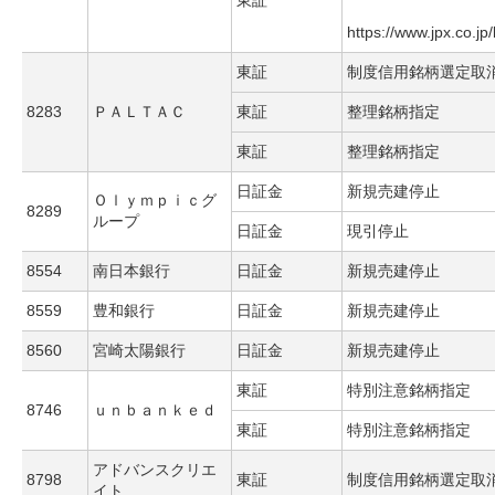
東証
https://www.jpx.co.jp
東証
制度信用銘柄選定取
8283
ＰＡＬＴＡＣ
東証
整理銘柄指定
東証
整理銘柄指定
日証金
新規売建停止
Ｏｌｙｍｐｉｃグ
8289
ループ
日証金
現引停止
8554
南日本銀行
日証金
新規売建停止
8559
豊和銀行
日証金
新規売建停止
8560
宮崎太陽銀行
日証金
新規売建停止
東証
特別注意銘柄指定
8746
ｕｎｂａｎｋｅｄ
東証
特別注意銘柄指定
アドバンスクリエ
8798
東証
制度信用銘柄選定取
イト