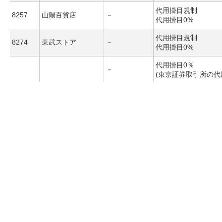
代用掛目規制
8257
山陽百貨店
－
代用掛目0%
代用掛目規制
8274
東武ストア
－
代用掛目0%
代用掛目0％
－
(東京証券取引所の代
代用掛目0％
－
(東京証券取引所の代
8283
ＰＡＬＴＡＣ
代用掛目規制
－
代用掛目0%
－
新規買建停止
－
新規売建停止
代用掛目規制
8293
ＡＴグループ
－
代用掛目0%
代用掛目規制
8298
ファミリー
－
代用掛目0%