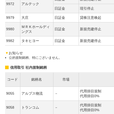
9972
アルテック
日証金
現引停止
9979
大庄
日証金
貸株注意喚起
ＭＲＫホールディ
9980
日証金
新規売建停止
ングス
9982
タキヒヨー
日証金
新規売建停止
▼
お知らせ
公的規制銘柄、特にございません。
信用取引 社内規制銘柄
コード
銘柄名
市場
代用掛目規制
9055
アルプス物流
－
代用掛目0%
代用掛目規制
9058
トランコム
－
代用掛目0%