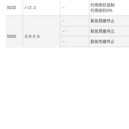
代用掛目規制
9232
パスコ
－
代用掛目0%
－
新規買建停止
－
新規買建停止
9250
ＧＲＣＳ
－
新規売建停止
－
新規売建停止
ＹＣＰホールディ
－
信用取引のお取扱い
ングス（グローバ
9257
ル）リミテッド
－
信用取引のお取扱い
ＪＤＲ
西本Ｗｉｓｍｅｔ
代用掛目規制
9260
ｔａｃホールディ
－
代用掛目0%
ングス
ビジョナリーホー
代用掛目規制
9263
－
ルディングス
代用掛目0%
総合メディカルホ
代用掛目規制
9277
－