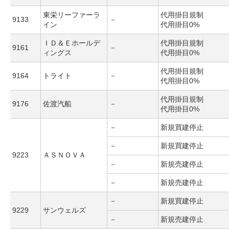
東栄リーファーラ
代用掛目規制
9133
－
イン
代用掛目0%
ＩＤ＆Ｅホールデ
代用掛目規制
9161
－
ィングス
代用掛目0%
代用掛目規制
9164
トライト
－
代用掛目0%
代用掛目規制
9176
佐渡汽船
－
代用掛目0%
－
新規買建停止
－
新規買建停止
9223
ＡＳＮＯＶＡ
－
新規売建停止
－
新規売建停止
－
新規買建停止
9229
サンウェルズ
－
新規売建停止