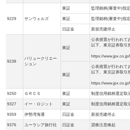
東証
監理銘柄(審査中)指
9229
サンウェルズ
東証
監理銘柄(審査中)指
日証金
新規売建停止
公表措置が行われて
以下、東京証券取引
東証
https://www.jpx.co.jp
バリュークリエー
9238
ション
公表措置が行われて
以下、東京証券取引
東証
https://www.jpx.co.jp
9250
ＧＲＣＳ
東証
制度信用銘柄選定取
9327
イー・ロジット
東証
制度信用銘柄選定取
9359
伊勢湾海運
日証金
新規売建停止
9376
ユーラシア旅行社
日証金
貸株注意喚起