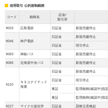
信用取引 公的規制銘柄
証金/
コード
銘柄名
取引所
9033
広島電鉄
日証金
新規売建停止
日証金
新規売建停止
9046
神戸電鉄
日証金
現引停止
9083
神姫バス
日証金
新規売建停止
9085
北海道中央バス
日証金
新規売建停止
日証金
新規売建停止
日証金
現引停止
ＮＳユナイテッド
9110
海運
東証
監理銘柄(確認中)指
東証
監理銘柄(確認中)指
9227
マイクロ波化学
日証金
貸株注意喚起