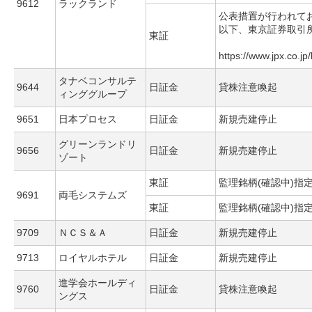
9612
ラックランド
公表措置が行われて
以下、東京証券取引
東証
https://www.jpx.co.jp
タナベコンサルテ
9644
日証金
貸株注意喚起
ィンググループ
9651
日本プロセス
日証金
新規売建停止
グリーンランドリ
9656
日証金
新規売建停止
ゾート
東証
監理銘柄(確認中)指
9691
両毛システムズ
東証
監理銘柄(確認中)指
9709
ＮＣＳ＆Ａ
日証金
新規売建停止
9713
ロイヤルホテル
日証金
新規売建停止
進学会ホールディ
9760
日証金
貸株注意喚起
ングス