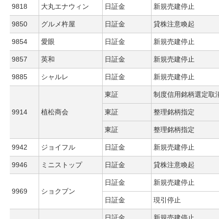
9818
大丸エナウィン
日証金
新規売建停止
9850
グルメ杵屋
日証金
貸株注意喚起
9854
愛眼
日証金
新規売建停止
9857
英和
日証金
新規売建停止
9885
シャルレ
日証金
新規売建停止
東証
制度信用銘柄選定取
9914
植松商会
東証
整理銘柄指定
東証
整理銘柄指定
9942
ジョイフル
日証金
新規売建停止
9946
ミニストップ
日証金
貸株注意喚起
日証金
新規売建停止
9969
ショクブン
日証金
現引停止
日証金
新規売建停止