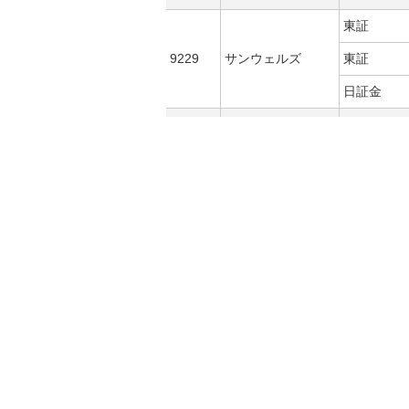
東証
9229
サンウェルズ
東証
日証金
東証
バリュークリエー
9238
ション
東証
9250
ＧＲＣＳ
東証
9327
イー・ロジット
東証
9359
伊勢湾海運
日証金
9376
ユーラシア旅行社
日証金