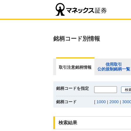
銘柄コード別情報
信用取引
取引注意銘柄情報
公的規制銘柄一覧
銘柄コードを指定
銘柄コード
[
1000
|
2000
|
300
検索結果