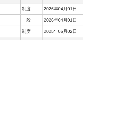
制度
2026年04月01日
一般
2026年04月01日
制度
2025年05月02日
制度
2026年06月26日
一般
2026年06月26日
制度
2026年02月27日
制度
2024年06月29日
制度
2017年04月24日
制度
2026年06月12日