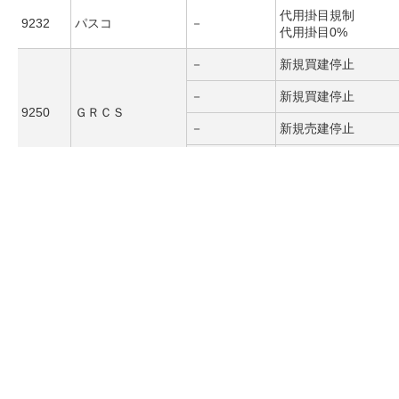
代用掛目規制
9232
パスコ
－
代用掛目0%
－
新規買建停止
－
新規買建停止
9250
ＧＲＣＳ
－
新規売建停止
－
新規売建停止
ＹＣＰホールディ
－
信用取引のお取扱い
ングス（グローバ
9257
ル）リミテッド
－
信用取引のお取扱い
ＪＤＲ
西本Ｗｉｓｍｅｔ
代用掛目規制
9260
ｔａｃホールディ
－
代用掛目0%
ングス
ビジョナリーホー
代用掛目規制
9263
－
ルディングス
代用掛目0%
総合メディカルホ
代用掛目規制
9277
－