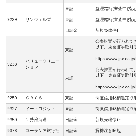
東証
監理銘柄(審査中)指
9229
サンウェルズ
東証
監理銘柄(審査中)指
日証金
新規売建停止
公表措置が行われて
以下、東京証券取引
東証
https://www.jpx.co.jp
バリュークリエー
9238
ション
公表措置が行われて
以下、東京証券取引
東証
https://www.jpx.co.jp
9250
ＧＲＣＳ
東証
制度信用銘柄選定取
9327
イー・ロジット
東証
制度信用銘柄選定取
9359
伊勢湾海運
日証金
新規売建停止
9376
ユーラシア旅行社
日証金
貸株注意喚起