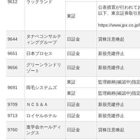
9612
ラックランド
公表措置が行われて
以下、東京証券取引
東証
https://www.jpx.co.jp
タナベコンサルテ
9644
日証金
貸株注意喚起
ィンググループ
9651
日本プロセス
日証金
新規売建停止
グリーンランドリ
9656
日証金
新規売建停止
ゾート
東証
監理銘柄(確認中)指
9691
両毛システムズ
東証
監理銘柄(確認中)指
9709
ＮＣＳ＆Ａ
日証金
新規売建停止
9713
ロイヤルホテル
日証金
新規売建停止
進学会ホールディ
9760
日証金
貸株注意喚起
ングス