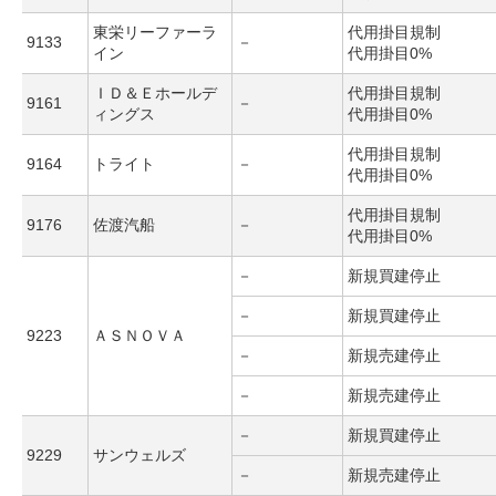
東栄リーファーラ
代用掛目規制
9133
－
イン
代用掛目0%
ＩＤ＆Ｅホールデ
代用掛目規制
9161
－
ィングス
代用掛目0%
代用掛目規制
9164
トライト
－
代用掛目0%
代用掛目規制
9176
佐渡汽船
－
代用掛目0%
－
新規買建停止
－
新規買建停止
9223
ＡＳＮＯＶＡ
－
新規売建停止
－
新規売建停止
－
新規買建停止
9229
サンウェルズ
－
新規売建停止