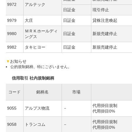
9972
アルテック
日証金
現引停止
9979
大庄
日証金
貸株注意喚起
ＭＲＫホールディ
9980
日証金
新規売建停止
ングス
9982
タキヒヨー
日証金
新規売建停止
▼
お知らせ
公的規制銘柄、特にございません。
信用取引 社内規制銘柄
コード
銘柄名
市場
代用掛目規制
9055
アルプス物流
－
代用掛目0%
代用掛目規制
9058
トランコム
－
代用掛目0%