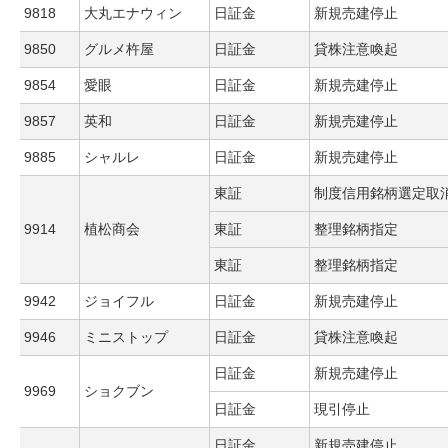
9818
大丸エナウィン
日証金
新規売建停止
9850
グルメ杵屋
日証金
貸株注意喚起
9854
愛眼
日証金
新規売建停止
9857
英和
日証金
新規売建停止
9885
シャルレ
日証金
新規売建停止
東証
制度信用銘柄選定取
9914
植松商会
東証
整理銘柄指定
東証
整理銘柄指定
9942
ジョイフル
日証金
新規売建停止
9946
ミニストップ
日証金
貸株注意喚起
日証金
新規売建停止
9969
ショクブン
日証金
現引停止
日証金
新規売建停止