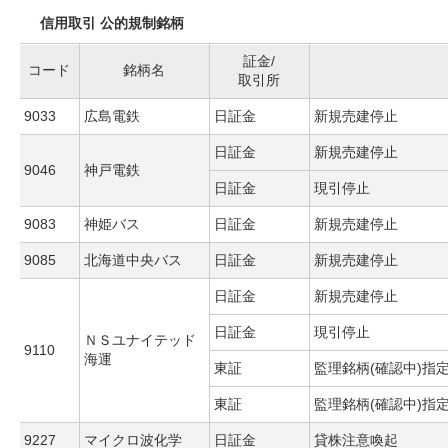
信用取引 公的規制銘柄
証金/
コード
銘柄名
取引所
9033
広島電鉄
日証金
新規売建停止
日証金
新規売建停止
9046
神戸電鉄
日証金
現引停止
9083
神姫バス
日証金
新規売建停止
9085
北海道中央バス
日証金
新規売建停止
日証金
新規売建停止
日証金
現引停止
ＮＳユナイテッド
9110
海運
東証
監理銘柄(確認中)指
東証
監理銘柄(確認中)指
9227
マイクロ波化学
日証金
貸株注意喚起