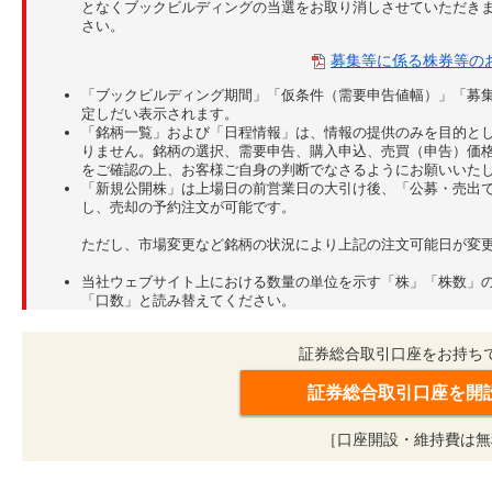
となくブックビルディングの当選をお取り消しさせていただき
さい。
募集等に係る株券等の
「ブックビルディング期間」「仮条件（需要申告値幅）」「募
定しだい表示されます。
「銘柄一覧」および「日程情報」は、情報の提供のみを目的と
りません。銘柄の選択、需要申告、購入申込、売買（申告）価
をご確認の上、お客様ご自身の判断でなさるようにお願いいた
「新規公開株」は上場日の前営業日の大引け後、「公募・売出
し、売却の予約注文が可能です。
ただし、市場変更など銘柄の状況により上記の注文可能日が変
当社ウェブサイト上における数量の単位を示す「株」「株数」
「口数」と読み替えてください。
証券総合取引口座をお持ち
証券総合取引口座を開
［口座開設・維持費は無