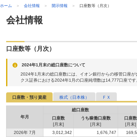
ホーム
会社情報
開示情報
口座数等（月次）
会社情報
口座数等（月次）
2024年1月末の総口座数について
2024年1月末の総口座数には、イオン銀行からの移管口座
クス証券における2024年1月の口座純増数は14,777口座です
口座数・預り資産
株式（日本株）
ＦＸ
総口座数
年月
口座数
うち稼働口座数
口座
[月末]
[月末]
[月末]
2026年 7月
3,012,342
1,676,747
169,